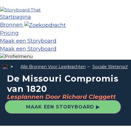
Startpagina
Bronnen
Pricing
Maak een Storyboard
Maak een Storyboard
Alle Bronnen Voor Leerkrachten
Sociale Wetensch
De Missouri Compromis
van 1820
Lesplannen Door Richard Cleggett
MAAK EEN STORYBOARD ▶