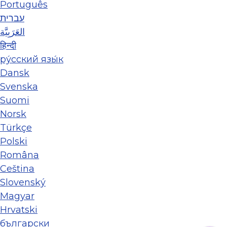
Português
עברית
العَرَبِيَّة
हिन्दी
ру́сский язы́к
Dansk
Svenska
Suomi
Norsk
Türkçe
Polski
Româna
Ceština
Slovenský
Magyar
Hrvatski
български