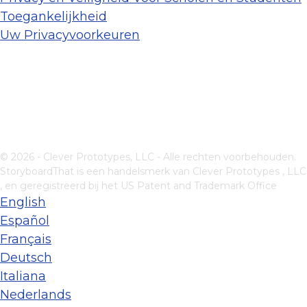
Toegankelijkheid
Uw Privacyvoorkeuren
© 2026 - Clever Prototypes, LLC - Alle rechten voorbehouden.
StoryboardThat is een handelsmerk van
Clever Prototypes , LLC
, en geregistreerd bij het US Patent and Trademark Office
English
Español
Français
Deutsch
Italiana
Nederlands