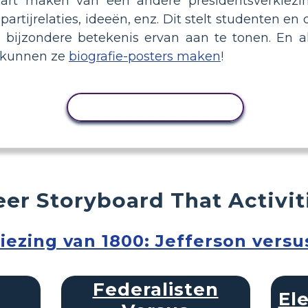
aart maken van een andere presidentsverkiezi
ijrelaties, ideeën, enz. Dit stelt studenten en 
 bijzondere betekenis ervan aan te tonen. En al
, kunnen ze
biografie-posters maken
!
ACTIVITEIT KOPIËREN
er Storyboard That Activit
iezing van 1800: Jefferson vers
Federalisten
El