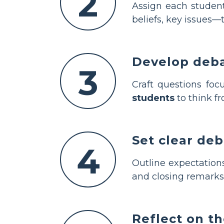
2
Assign each student
beliefs, key issues
Develop deba
3
Craft questions focu
students
to think f
Set clear deb
4
Outline expectations
and closing remarks 
Reflect on th