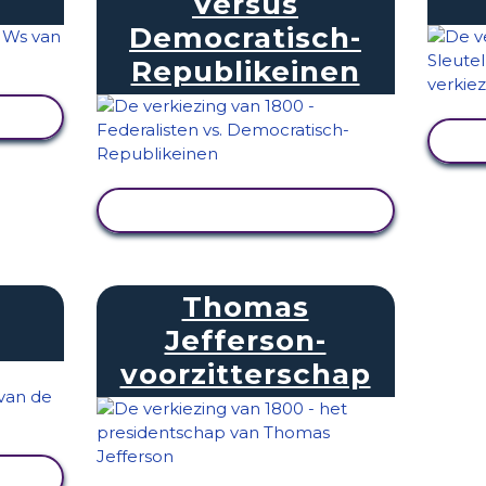
Versus
Democratisch-
Republikeinen
EN
ACTIVITEIT BEKIJKEN
Thomas
Jefferson-
voorzitterschap
EN