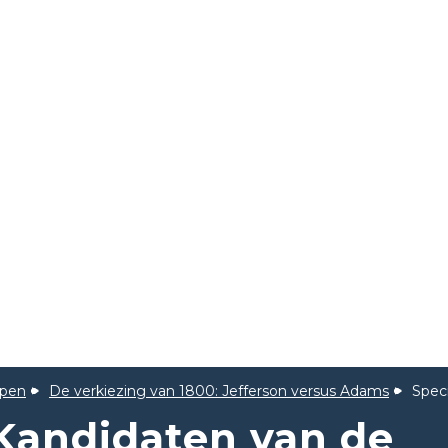
ppen
De verkiezing van 1800: Jefferson versus Adams
Spec
 Kandidaten van de