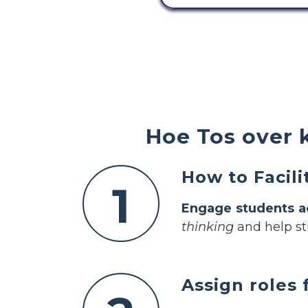
Hoe Tos over 
How to Facili
1
Engage students ac
thinking
and help stu
Assign roles