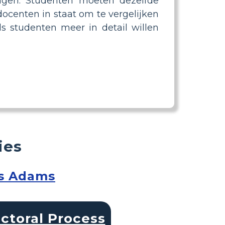
ngen. Studenten moeten dezelfde
docenten in staat om te vergelijken
s studenten meer in detail willen
ies
us Adams
ectoral Process