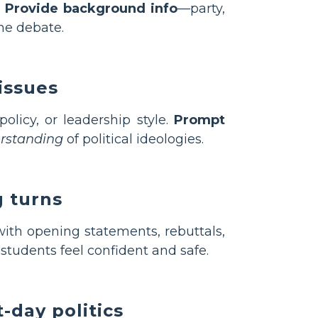
.
Provide background info
—party,
the debate.
issues
policy, or leadership style.
Prompt
rstanding
of political ideologies.
g turns
ith opening statements, rebuttals,
tudents feel confident and safe.
-day politics