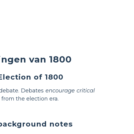
ingen van 1800
Election of 1800
y debate. Debates
encourage critical
 from the election era.
 background notes