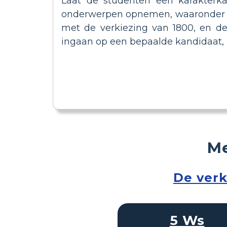
Laat de studenten een karakterk
onderwerpen opnemen, waaronder part
met de verkiezing van 1800, en de
ingaan op een bepaalde kandidaat
Me
De verk
5 Ws