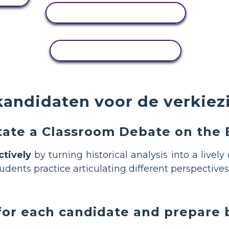
ACTIVITEIT BEKIJKEN
ACTIVITEIT KOPIËREN
kandidaten voor de verkiez
tate a Classroom Debate on the 
tively
by turning historical analysis into a livel
dents practice articulating different perspectives
 for each candidate and prepare