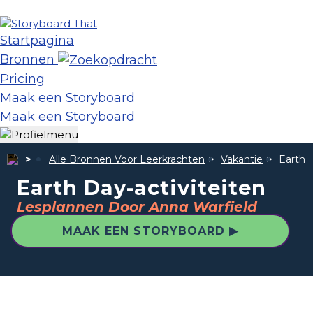
Startpagina
Bronnen
Pricing
Maak een Storyboard
Maak een Storyboard
Alle Bronnen Voor Leerkrachten
Vakantie
Earth D
Earth Day-activiteiten
Lesplannen Door Anna Warfield
MAAK EEN STORYBOARD ▶