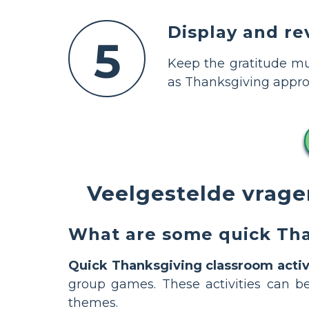
Display and re
5
Keep the gratitude mur
as Thanksgiving approa
Veelgestelde vrage
What are some quick Than
Quick Thanksgiving classroom activ
group games. These activities can b
themes.