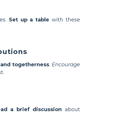
n
tes.
Set up a table
with these
butions
 and togetherness
.
Encourage
t.
ad a brief discussion
about