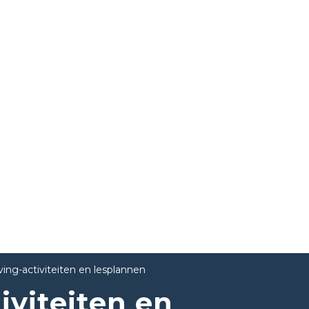
ing-activiteiten en lesplannen
iviteiten en