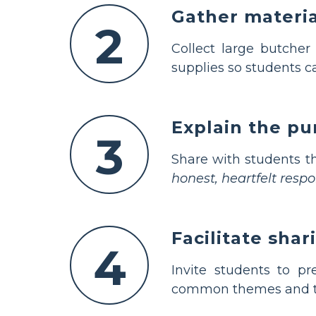
Gather materia
2
Collect large butcher
supplies so students ca
Explain the pu
3
Share with students t
honest, heartfelt resp
Facilitate sha
4
Invite students to pr
common themes and the 