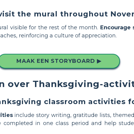
visit the mural throughout Nov
al visible for the rest of the month.
Encourage 
ches, reinforcing a culture of appreciation.
MAAK EEN STORYBOARD ▶
n over Thanksgiving-activit
ksgiving classroom activities f
ities
include story writing, gratitude lists, themed
e completed in one class period and help stude