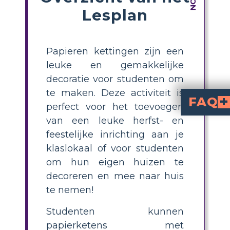
Lesplan
Papieren kettingen zijn een
leuke en gemakkelijke
decoratie voor studenten om
te maken. Deze activiteit is
FAQ
perfect voor het toevoegen
van een leuke herfst- en
How do you make Thank
is easy: have students select festive images or patterns, print or decorate strips 
What materials do 
, scissors, glue or tape, and marke
How can I customiz
, use pre-printed image
, encourage them to design their own strips with stories, messages, or more detailed art before creating the chains.
What are some c
to tell a Thanksgiving story acros
Why are paper ch
are quick, low-prep, and encourage creative expression. They foster collaboration, fine motor skills, and let students personalize their classroom with festive, hands-on decor.
feestelijke inrichting aan je
klaslokaal of voor studenten
om hun eigen huizen te
decoreren en mee naar huis
te nemen!
Studenten kunnen
papierketens met