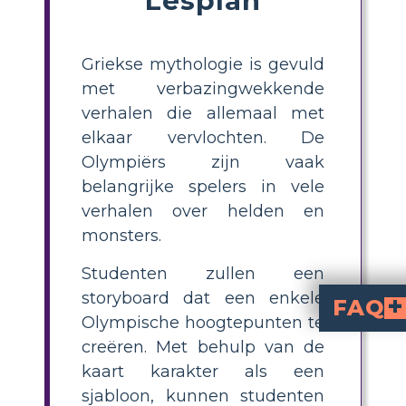
Griekse mythologie is gevuld
met verbazingwekkende
verhalen die allemaal met
elkaar vervlochten. De
Olympiërs zijn vaak
belangrijke spelers in vele
verhalen over helden en
monsters.
Studenten zullen een
storyboard dat een enkele
FAQ
Olympische hoogtepunten te
How can I create a cla
To create a classroom poster project ab
, research their
, and use a poster template to display the
What are the key el
god’s name, main powers, significant symbols, and a brief summary of a related myth
. Adding illustrations and a short descriptive parag
Where can I fin
You can find research res
Picture Encyclopedia pages, biography poster
and printable reference materi
What is an example of
is an example of a Greek Olym
. He is associated with myths about wine, celebra
What grade levels is 
, allowing students at diffe
creëren. Met behulp van de
kaart karakter als een
sjabloon, kunnen studenten