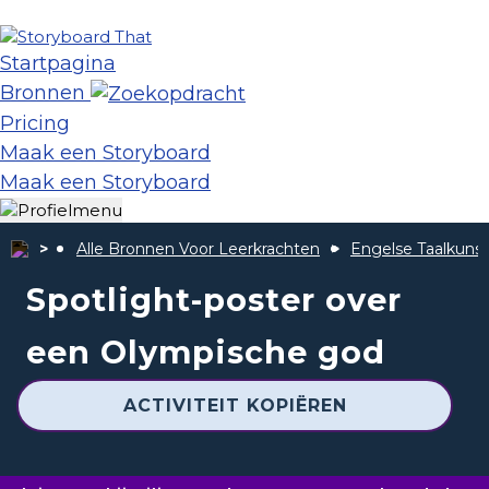
Startpagina
Bronnen
Pricing
Maak een Storyboard
Maak een Storyboard
Alle Bronnen Voor Leerkrachten
Engelse Taalkunst
Spotlight-poster over
een Olympische god
ACTIVITEIT KOPIËREN