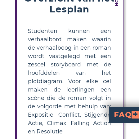
Lesplan
Studenten kunnen een
verhaalbord maken waarin
de verhaalboog in een roman
wordt vastgelegd met een
zescel storyboard met de
hoofddelen van het
plotdiagram. Voor elke cel
maken de leerlingen een
scène die de roman volgt in
de volgorde met behulp van:
FAQ
Expositie, Conflict, Stijgende
Actie, Climax, Falling Action
What is a plot diagram for 'Aut
for 'Autumn Gardening' visually organizes the story into six key elements
How can students create
by dividing the story into six cells, each represe
What are the st
To make a plot diagram lesson, start by explaining the six plot elements. Then, assign 
Why is using a plo
helps students break down the story i
What are some tips for teaching plot structure with 'Au
Use visual aids, encourage group or individual storyboards, ask students to 
en Resolutie.