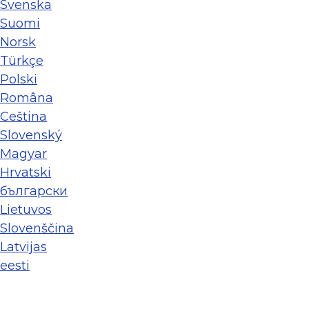
Svenska
Suomi
Norsk
Türkçe
Polski
Româna
Ceština
Slovenský
Magyar
Hrvatski
български
Lietuvos
Slovenščina
Latvijas
eesti