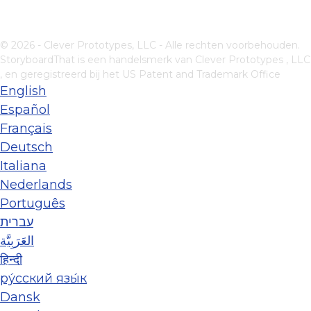
© 2026 - Clever Prototypes, LLC - Alle rechten voorbehouden.
StoryboardThat is een handelsmerk van
Clever Prototypes , LLC
, en geregistreerd bij het US Patent and Trademark Office
English
Español
Français
Deutsch
Italiana
Nederlands
Português
עברית
العَرَبِيَّة
हिन्दी
ру́сский язы́к
Dansk