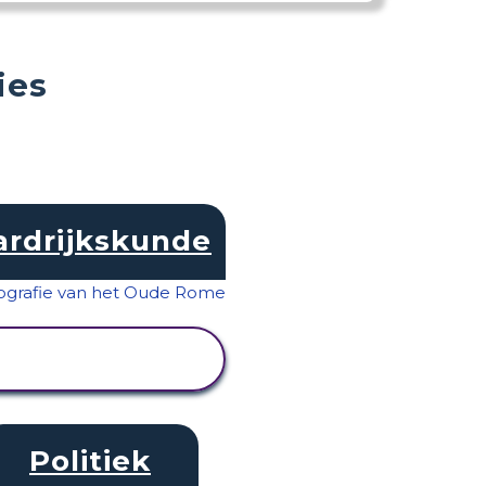
ies
ardrijkskunde
ACTIVITEIT
BEKIJKEN
Politiek