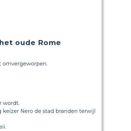
 het oude Rome
dt omvergeworpen.
r wordt.
 keizer Nero de stad branden terwijl
ii.