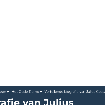
ppen
Het Oude Rome
Vertellende biografie van Julius Caes
afie van Julius