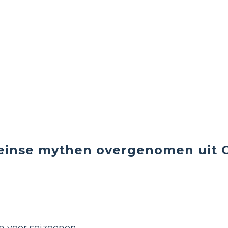
inse mythen overgenomen uit G
n voor seizoenen