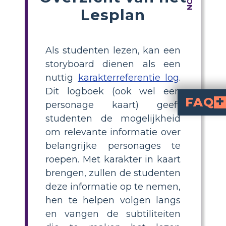
Lesplan
Als studenten lezen, kan een
storyboard dienen als een
nuttig
karakterreferentie log
.
Dit logboek (ook wel een
FAQ
personage kaart) geeft
studenten de mogelijkheid
What is a character map for Poppleton in Winter?
is a visual tool that helps students track important details about each character, including physical appearance, traits, and supporting evidence from the story.
How can students creat
Students can create a character map
physical traits
that support
Why is character mapping he
helps young readers organize information, remember key details, and be
What should be in
For 2nd or 3rd graders,
What evidence can
from the book, such as "Poppleton was proud of them" or "Win
om relevante informatie over
belangrijke personages te
roepen. Met karakter in kaart
brengen, zullen de studenten
deze informatie op te nemen,
hen te helpen volgen langs
en vangen de subtiliteiten