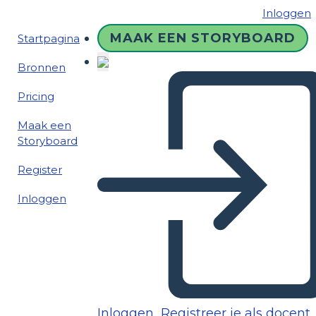
Inloggen
MAAK EEN STORYBOARD
Startpagina
Bronnen
Pricing
Maak een
Storyboard
Register
Inloggen
Inloggen
Registreer je als docent