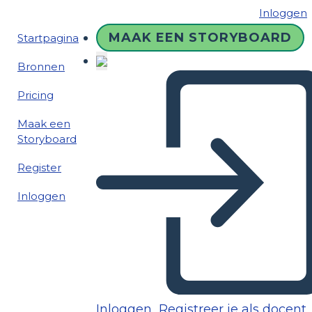
Inloggen
MAAK EEN STORYBOARD
Startpagina
Bronnen
Pricing
Maak een
Storyboard
Register
Inloggen
Inloggen
Registreer je als docent