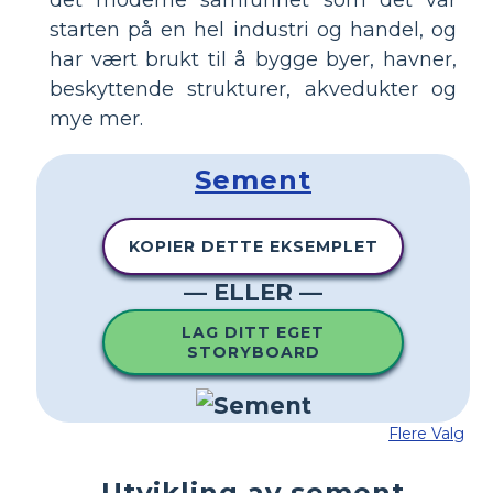
det moderne samfunnet som det var
starten på en hel industri og handel, og
har vært brukt til å bygge byer, havner,
beskyttende strukturer, akvedukter og
mye mer.
Sement
KOPIER DETTE EKSEMPLET
— ELLER —
LAG DITT EGET
STORYBOARD
Flere Valg
Utvikling av sement