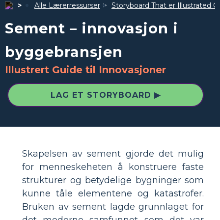
Alle Lærerressurser
Storyboard That er Illustrated G
Sement – innovasjon i
byggebransjen
Illustrert Guide til Innovasjoner
LAG ET STORYBOARD ▶
Skapelsen av sement gjorde det mulig
for menneskeheten å konstruere faste
strukturer og betydelige bygninger som
kunne tåle elementene og katastrofer.
Bruken av sement lagde grunnlaget for