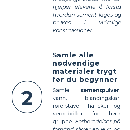
hjelper elevene å forstå
hvordan sement lages og
brukes i virkelige
konstruksjoner.
Samle alle
nødvendige
materialer trygt
før du begynner
2
Samle
sementpulver
,
vann, blandingskar,
rørerstaver, hansker og
vernebriller for hver
gruppe.
Forberedelser på
forhånd sikrer en jevn og