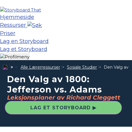
Hjemmeside
Ressurser
Priser
Lag en Storyboard
Lag et Storyboard
Alle Lærerressurser
Sosiale Studier
Den Valg av 1
Den Valg av 1800:
Jefferson vs. Adams
Leksjonsplaner av Richard Cleggett
LAG ET STORYBOARD ▶