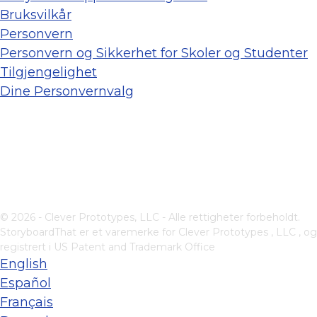
Bruksvilkår
Personvern
Personvern og Sikkerhet for Skoler og Studenter
Tilgjengelighet
Dine Personvernvalg
© 2026 - Clever Prototypes, LLC - Alle rettigheter forbeholdt.
StoryboardThat er et varemerke for
Clever Prototypes , LLC
, og
registrert i US Patent and Trademark Office
English
Español
Français