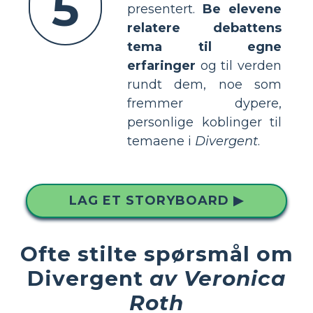
5
presentert.
Be elevene
relatere debattens
tema til egne
erfaringer
og til verden
rundt dem, noe som
fremmer dypere,
personlige koblinger til
temaene i
Divergent
.
LAG ET STORYBOARD ▶
Ofte stilte spørsmål om
Divergent
av Veronica
Roth