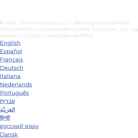
© 2026 - Clever Prototypes, LLC - Alle rettigheter forbeholdt.
StoryboardThat er et varemerke for
Clever Prototypes , LLC
, og
registrert i US Patent and Trademark Office
English
Español
Français
Deutsch
Italiana
Nederlands
Português
עברית
العَرَبِيَّة
हिन्दी
ру́сский язы́к
Dansk