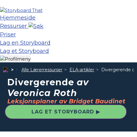
Hjemmeside
Ressurser
Priser
Lag en Storyboard
Lag et Storyboard
Alle Lærerressurser
ELA-artikler
Divergerende
av
Divergerende
av
Veronica Roth
Leksjonsplaner av Bridget Baudinet
LAG ET STORYBOARD ▶