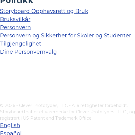
Politikk
Storyboard Opphavsrett og Bruk
Bruksvilkår
Personvern
Personvern og Sikkerhet for Skoler og Studenter
Tilgjengelighet
Dine Personvernvalg
© 2026 - Clever Prototypes, LLC - Alle rettigheter forbeholdt.
StoryboardThat er et varemerke for
Clever Prototypes , LLC
, og
registrert i US Patent and Trademark Office
English
Español