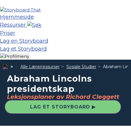
Hjemmeside
Ressurser
Priser
Lag en Storyboard
Lag et Storyboard
Alle Lærerressurser
Sosiale Studier
Abraham Linc
Abraham Lincolns
presidentskap
Leksjonsplaner av Richard Cleggett
LAG ET STORYBOARD ▶