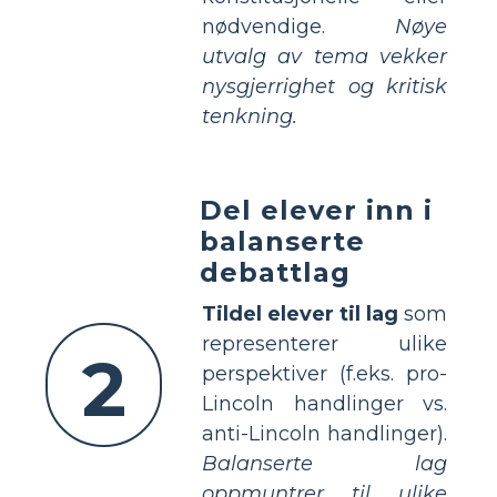
nødvendige.
Nøye
utvalg av tema vekker
nysgjerrighet og kritisk
tenkning.
Del elever inn i
balanserte
debattlag
Tildel elever til lag
som
representerer ulike
2
perspektiver (f.eks. pro-
Lincoln handlinger vs.
anti-Lincoln handlinger).
Balanserte lag
oppmuntrer til ulike