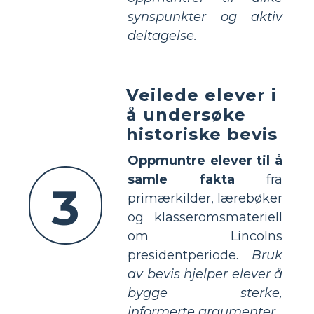
synspunkter og aktiv
deltagelse.
Veilede elever i
å undersøke
historiske bevis
Oppmuntre elever til å
samle fakta
fra
3
primærkilder, lærebøker
og klasseromsmateriell
om Lincolns
presidentperiode.
Bruk
av bevis hjelper elever å
bygge sterke,
informerte argumenter.