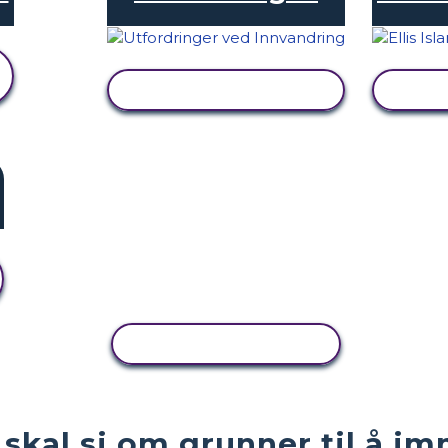
SE AKTIVITET
KOPIER AKTIVITET
 skal si om grunner til å i