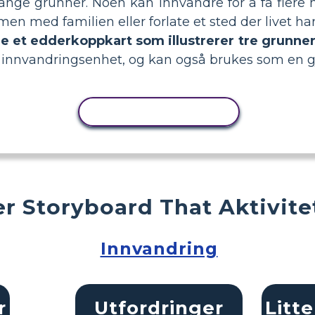
mange grunner. Noen kan innvandre for å få flere
 med familien eller forlate et sted der livet har
ge et edderkoppkart som illustrerer tre grunner 
en innvandringsenhet, og kan også brukes som en g
KOPIER AKTIVITET
r Storyboard That Aktivite
Innvandring
r
Utfordringer
Litt