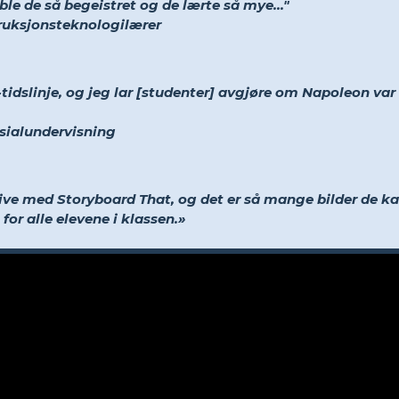
le de så begeistret og de lærte så mye..."
truksjonsteknologilærer
idslinje, og jeg lar [studenter] avgjøre om Napoleon var e
esialundervisning
ive med Storyboard That, og det er så mange bilder de ka
 for alle elevene i klassen.»