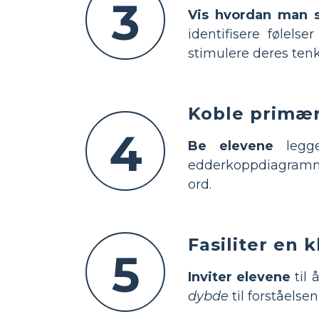
3
Vis hvordan man 
identifisere følels
stimulere deres tenkn
Koble primær
4
Be elevene
legge
edderkoppdiagram
ord.
Fasiliter en 
5
Inviter elevene
til 
dybde
til forståelse