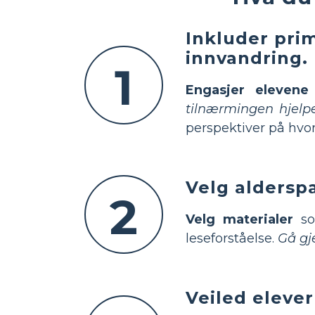
Inkluder prim
innvandring.
1
Engasjer elevene
tilnærmingen hjelpe
perspektiver på hvorfo
Velg aldersp
2
Velg materialer
som
leseforståelse.
Gå gj
Veiled elever