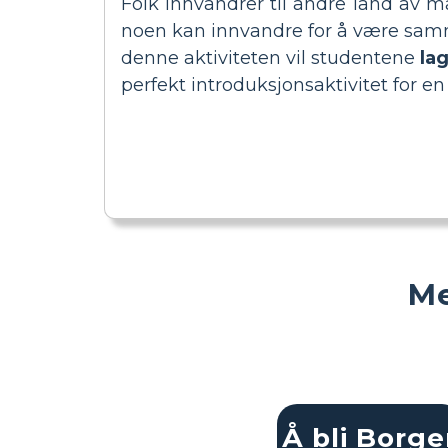
Folk innvandrer til andre land av 
noen kan innvandre for å være sammen
denne aktiviteten vil studentene
la
perfekt introduksjonsaktivitet for 
Me
Å bli Borge