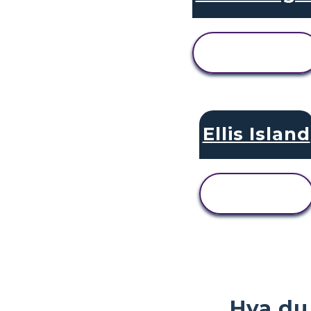
SE
AKTIVITET
Ellis Island
SE
AKTIVITET
Hva du