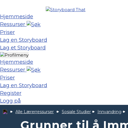
Hjemmeside
Ressurser
Priser
Lag en Storyboard
Lag et Storyboard
Hjemmeside
Ressurser
Priser
Lag en Storyboard
Register
Logg på
Alle Lærerressurser
Sosiale Studier
Innvandring
Grunner til å Im