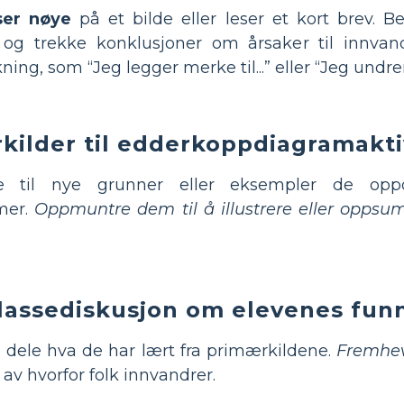
ser nøye
på et bilde eller leser et kort brev. B
er og trekke konklusjoner om årsaker til innvan
ing, som “Jeg legger merke til...” eller “Jeg undrer
kilder til edderkoppdiagramakti
 til nye grunner eller eksempler de oppda
mer.
Oppmuntre dem til å illustrere eller oppsu
klassediskusjon om elevenes fun
å dele hva de har lært fra primærkildene.
Fremhev 
n av hvorfor folk innvandrer.