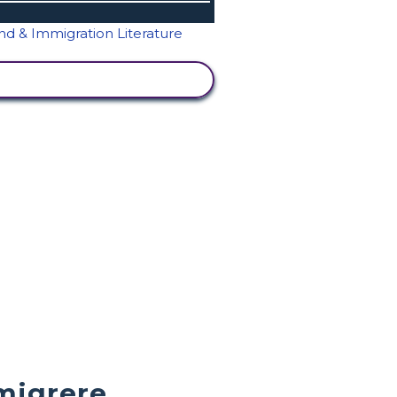
SE AKTIVITET
mmigrere