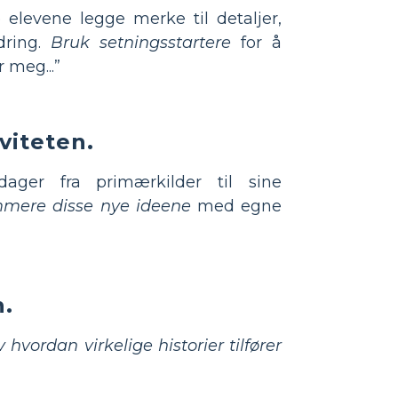
e elevene legge merke til detaljer,
dring.
Bruk setningsstartere
for å
 meg...”
viteten.
ger fra primærkilder til sine
mmere disse nye ideene
med egne
n.
hvordan virkelige historier tilfører