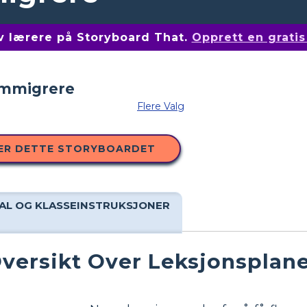
av lærere på Storyboard That.
Opprett en grati
Flere Valg
ER DETTE STORYBOARDET
AL OG KLASSEINSTRUKSJONER
versikt Over Leksjonsplan