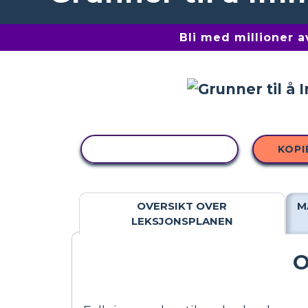
Bli med millioner 
KOPIER AKTIVITET
KOPI
OVERSIKT OVER
M
LEKSJONSPLANEN
O