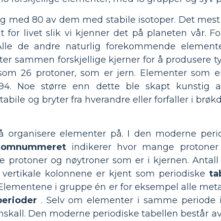
ig med 80 av dem med stabile isotoper. Det mest 
 for livet slik vi kjenner det på planeten vår. F
Alle de andre naturlig forekommende elemen
lter sammen forskjellige kjerner for å produsere t
om 26 protoner, som er jern. Elementer som er
4. Noe større enn dette ble skapt kunstig 
ile og bryter fra hverandre eller forfaller i brøkd
å organisere elementer på. I den moderne peri
tomnummeret
indikerer hvor mange protoner d
e protoner og nøytroner som er i kjernen. Anta
e vertikale kolonnene er kjent som periodiske
ta
Elementene i gruppe én er for eksempel alle meta
perioder
. Selv om elementer i samme periode i
nskall. Den moderne periodiske tabellen består av 