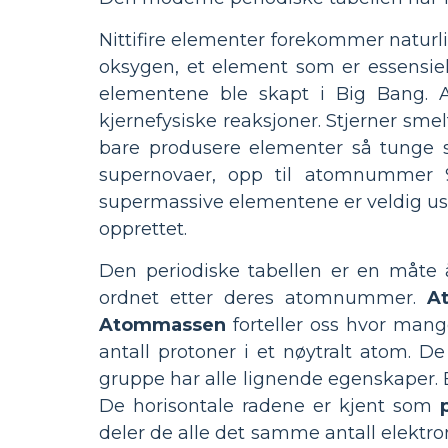
Nittifire elementer forekommer naturl
oksygen, et element som er essensielt
elementene ble skapt i Big Bang. 
kjernefysiske reaksjoner. Stjerner sme
bare produsere elementer så tunge s
supernovaer, opp til atomnummer 9
supermassive elementene er veldig ustab
opprettet.
Den periodiske tabellen er en måte 
ordnet etter deres atomnummer.
A
Atommassen
forteller oss hvor mang
antall protoner i et nøytralt atom. D
gruppe har alle lignende egenskaper. 
De horisontale radene er kjent som
deler de alle det samme antall elektro