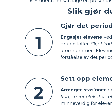
Studentene kan lage en presentasjo
Slik gjør 
Gjør det perio
1
Engasjer elevene
ved 
grunnstoffer.
Skjul kor
atomnummer. Elevene 
forståelse av det perio
Sett opp eleme
2
Arranger stasjoner
me
kort, mini-plakater e
minneverdig for eleve