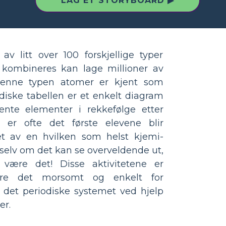
LAG ET STORYBOARD ▶
av litt over 100 forskjellige typer
kombineres kan lage millioner av
. Denne typen atomer er kjent som
diske tabellen er et enkelt diagram
jente elementer i rekkefølge etter
er ofte det første elevene blir
pet av en hvilken som helst kjemi-
g selv om det kan se overveldende ut,
 være det! Disse aktivitetene er
øre det morsomt og enkelt for
det periodiske systemet ved hjelp
er.