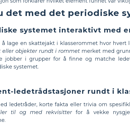
n som forklarer hvilket element funnet var viktig
du det med det periodiske 
diske systemet interaktivt med e
å lage en skattejakt i klasserommet hvor hvert le
t eller objekter rundt i rommet
merket med grunns
jobber i grupper for å finne og matche ledet
diske systemet.
nt-ledetrådstasjoner rundt i k
d ledetråder, korte fakta eller trivia om spesifi
ller til og med rekvisitter
for å vekke nysgjer
ne.