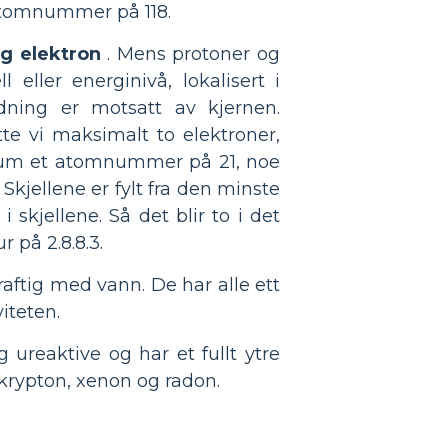
tomnummer på 118.
og elektron
. Mens protoner og
 eller energinivå, lokalisert i
adning er motsatt av kjernen.
tte vi maksimalt to elektroner,
ndium et atomnummer på 21, noe
 Skjellene er fylt fra den minste
 skjellene. Så det blir to i det
r på 2.8.8.3.
raftig med vann. De har alle ett
viteten.
g ureaktive og har et fullt ytre
 krypton, xenon og radon.