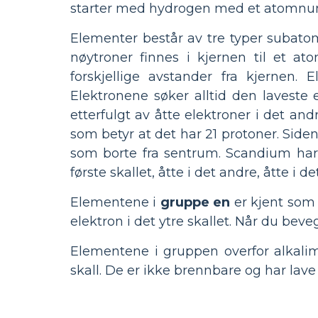
starter med hydrogen med et atomnu
Elementer består av tre typer subato
nøytroner finnes i kjernen til et ato
forskjellige avstander fra kjernen.
Elektronene søker alltid den laveste e
etterfulgt av åtte elektroner i det a
som betyr at det har 21 protoner. Siden 
som borte fra sentrum. Scandium har 21
første skallet, åtte i det andre, åtte i d
Elementene i
gruppe en
er kjent som 
elektron i det ytre skallet. Når du beve
Elementene i gruppen overfor alkali
skall. De er ikke brennbare og har lav