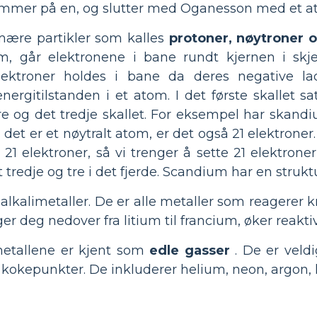
mmer på en, og slutter med Oganesson med et a
mære partikler som kalles
protoner, nøytroner 
m, går elektronene i bane rundt kjernen i skjell
 Elektroner holdes i bane da deres negative l
nergitilstanden i et atom. I det første skallet sa
ndre og det tredje skallet. For eksempel har ska
det er et nøytralt atom, er det også 21 elektroner.
 elektroner, så vi trenger å sette 21 elektroner i
et tredje og tre i det fjerde. Scandium har en struktu
alkalimetaller. De er alle metaller som reagerer k
ger deg nedover fra litium til francium, øker reakti
metallene er kjent som
edle gasser
. De er veldi
e kokepunkter. De inkluderer helium, neon, argon,