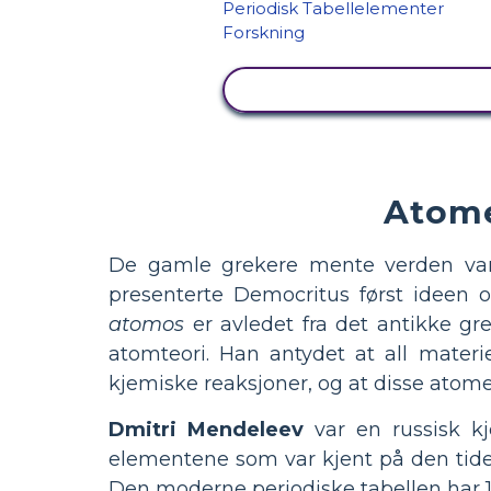
SE AKTIVITET
Atome
De gamle grekere mente verden var la
presenterte Democritus først ideen o
atomos
er avledet fra det antikke gre
atomteori. Han antydet at all materi
kjemiske reaksjoner, og at disse atome
Dmitri Mendeleev
var en russisk kj
elementene som var kjent på den tiden 
Den moderne periodiske tabellen har 11