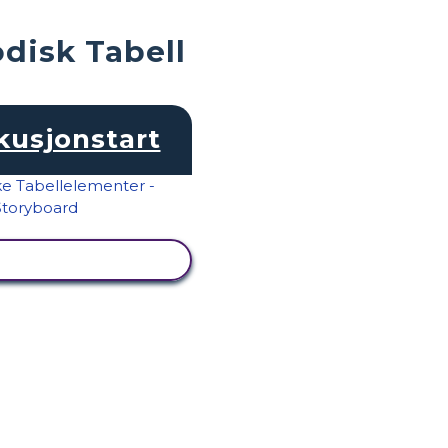
odisk Tabell
kusjonstart
SE AKTIVITET