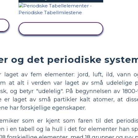
SE AKTIVITET
r og det periodiske syste
get av fem elementer: jord, luft, ild, vann og
m at alt i verden var laget av små udelelige p
sk, og betyr "udelelig". På begynnelsen av 1800-
e er laget av små partikler kalt atomer, at di
ne har forskjellige egenskaper.
emiker som er kjent som faren til det periodi
i en tabell og la hull i det for elementer han sp
8 forskjellige elementer, med 18 grupper og syv p