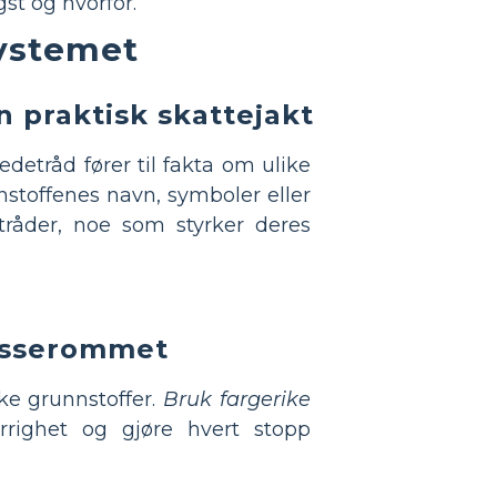
st og hvorfor.
systemet
n praktisk skattejakt
detråd fører til fakta om ulike
toffenes navn, symboler eller
råder, noe som styrker deres
lasserommet
kke grunnstoffer.
Bruk fargerike
righet og gjøre hvert stopp