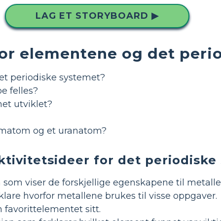
LAG ET STORYBOARD ▶
for elementene og det peri
et periodiske systemet?
 felles?
et utviklet?
iumatom og et uranatom?
ktivitetsideer for det periodisk
om viser de forskjellige egenskapene til metaller;
lare hvorfor metallene brukes til visse oppgaver.
favorittelementet sitt.