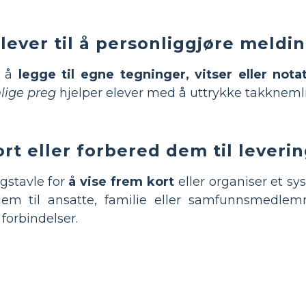
ever til å personliggjøre meldi
l å
legge til egne tegninger, vitser eller nota
lige preg
hjelper elever med å uttrykke takknemlig
ort eller forbered dem til leveri
gstavle for
å vise frem kort
eller organiser et s
dem til ansatte, familie eller samfunnsmedle
forbindelser.