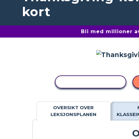
kort
Bli med millioner 
KOPIER AKTIVITET
OVERSIKT OVER
LEKSJONSPLANEN
KLASSE
O