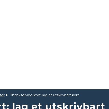
ter
Thanksgiving-kort: lag et utskrivbart kort
: lag et utskrivbart