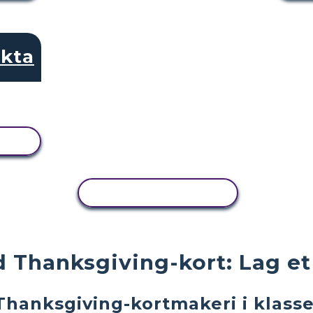
kta
KOPIER AKTIVITET
d Thanksgiving-kort: Lag et
Thanksgiving-kortmakeri i klass