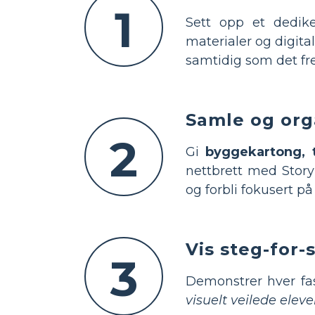
1
Sett opp et dedik
materialer og digit
samtidig som det f
Samle og orga
2
Gi
byggekartong, t
nettbrett med Story
og forbli fokusert p
Vis steg-for-
3
Demonstrer hver fa
visuelt veilede eleve