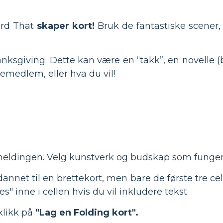
ard That
skaper kort!
Bruk de fantastiske scener,
anksgiving. Dette kan være en “takk”, en novelle (
iemedlem, eller hva du vil!
meldingen. Velg kunstverk og budskap som fungere
net til en brettekort, men bare de første tre celler
s" inne i cellen hvis du vil inkludere tekst.
klikk på
"Lag en Folding kort".