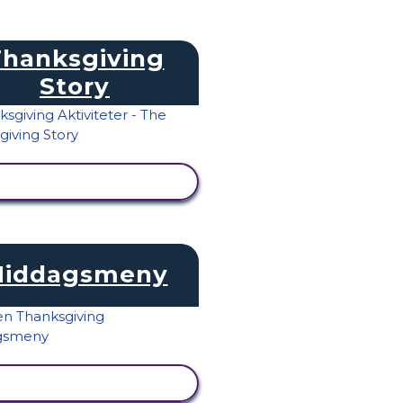
Thanksgiving
Story
SE AKTIVITET
iddagsmeny
SE AKTIVITET