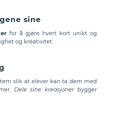
ngene sine
ter
for å gjøre hvert kort unikt og
het og kreativitet.
ng
ystem slik at elever kan ta dem med
mmer.
Dele sine kreasjoner
bygger