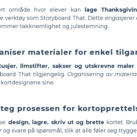
ert område hvor elever kan
lage Thanksgivin
ale verktøy som Storyboard That. Dette
engasjerer 
remmer takknemlighet og julestemning.
niser materialer for enkel tilg
usjer, limstifter, sakser og utskrevne maler
board That tilgjengelig.
Organisering av materia
å kortdesignene sine.
steg prosessen for kortopprettel
se:
design, lagre, skriv ut og brette
kortet. Bru
r
og svare på spørsmål, slik at alle føler seg trygge 