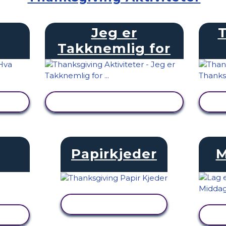
Jeg er
Takknemlig for
SE AKTIVITET
Papirkjeder
M
SE AKTIVITET