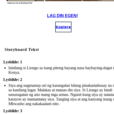
LAG DIN EGEN!
Kopiere
Storyboard Tekst
Lysbilde: 1
Isinilang si Liongo sa isang pitong bayang nasa baybaying-dagat 
Kenya.
Lysbilde: 2
Siya ang nagmamay-ari ng karangalan bilang pinakamahusay na 
sa kanilang lugar. Malakas at mataas din siya. Si Liongo ay hindi
nasusugatan ng ano mang mga armas. Ngunit kung siya ay natam
karayon ay mamamatay siya . Tanging siya at ang kanyang inang s
Mbwasho ang nakakaalam nito.
Lysbilde: 3