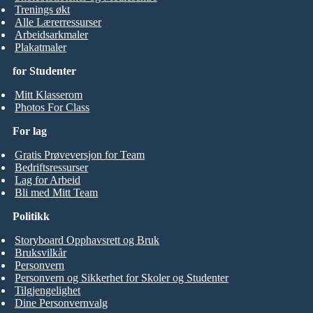
Trenings økt
Alle Lærerressurser
Arbeidsarkmaler
Plakatmaler
for Studenter
Mitt Klasserom
Photos For Class
For lag
Gratis Prøveversjon for Team
Bedriftsressurser
Lag for Arbeid
Bli med Mitt Team
Politikk
Storyboard Opphavsrett og Bruk
Bruksvilkår
Personvern
Personvern og Sikkerhet for Skoler og Studenter
Tilgjengelighet
Dine Personvernvalg