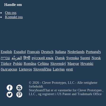
Handle om
Om oss
Kontakt oss
English
Español
Français
Deutsch
Italiana
Nederlands
Português
עברית
العَرَبِيَّة
हिन्दी
ру́сский язы́к
Dansk
Svenska
Suomi
Norsk
Türkçe
Polski
Româna
Ceština
Slovenský
Magyar
Hrvatski
български
Lietuvos
Slovenščina
Latvijas
eesti
© 2026 - Clever Prototypes, LLC - Alle rettigheter
forbeholdt.
StoryboardThat er et varemerke for
Clever Prototypes ,
LLC
, og registrert i US Patent and Trademark Office