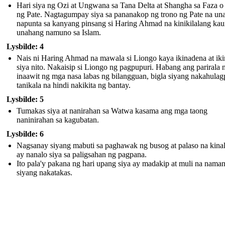
Hari siya ng Ozi at Ungwana sa Tana Delta at Shangha sa Faza o 
ng Pate. Nagtagumpay siya sa pananakop ng trono ng Pate na un
napunta sa kanyang pinsang si Haring Ahmad na kinikilalang kau
unahang namuno sa Islam.
Lysbilde: 4
Nais ni Haring Ahmad na mawala si Liongo kaya ikinadena at ik
siya nito. Nakaisip si Liongo ng pagpupuri. Habang ang parirala n
inaawit ng mga nasa labas ng bilangguan, bigla siyang nakahulag
tanikala na hindi nakikita ng bantay.
Lysbilde: 5
Tumakas siya at nanirahan sa Watwa kasama ang mga taong
naninirahan sa kagubatan.
Lysbilde: 6
Nagsanay siyang mabuti sa paghawak ng busog at palaso na kina
ay nanalo siya sa paligsahan ng pagpana.
Ito pala'y pakana ng hari upang siya ay madakip at muli na nama
siyang nakatakas.