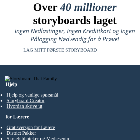
Over
40 millioner
storyboards laget
Ingen Nedlastinger, Ingen Kredittkort og Ingen
Pålogging Nødvendig for å Prøve!
LAG MITT FØRSTE STORYBOARD
Hjelp
Hjelp og vanlige spørsmål
Storyboard Creator
Hvordan skrive ut
for Lærere
Gratisversjon for Lærere
District Pakker
Skolebiblioteker og Mediesentre