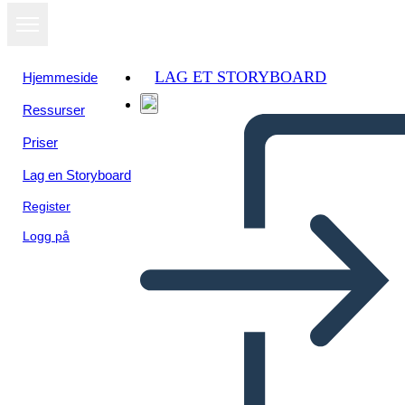
LAG ET STORYBOARD
Hjemmeside
Ressurser
Vis som
Priser
lysbildefremvisning
Lag en Storyboard
Register
Logg på
Liongo