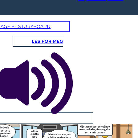
LAGE ET STORYBOARD
LES FOR MEG
Hijo aun recuerdo cuándo
riodo de
eres un bebe y te cargaba
a persona
¡¡Hijo
entre mis brazas
aparición
cuanto
Mama ahora soy un
ubertad
has
adulto y estoy listo