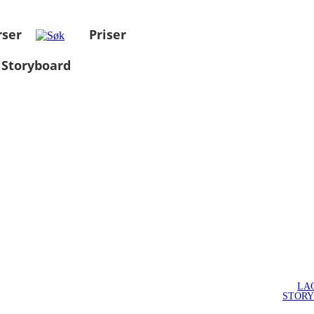
rser
Priser
 Storyboard
LA
STOR