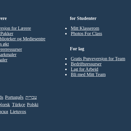
rere
for Studenter
ersjon for Lærere
Mitt Klasserom
t Pakker
Photos For Class
blioteker og Mediesentre
s økt
For lag
rerressurser
sarkmaler
Gratis Prøveversjon for Team
aler
Bedriftsressurser
Lag for Arbeid
Bli med Mitt Team
ds
Português
עברית
Norsk
Türkçe
Polski
рски
Lietuvos