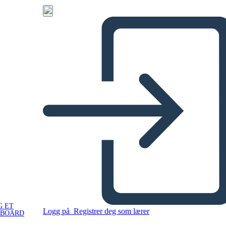
G ET
Logg på
Registrer deg som lærer
YBOARD