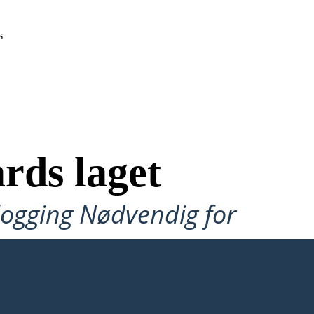
s
rds laget
ålogging Nødvendig for