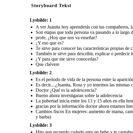
Storyboard Tekst
Lysbilde: 1
A ver Juanita hoy aprenderás con tus compañeros, las
Son etapas que toda persona va pasando a lo largo d
profe, ¿Hoy que nos va enseñar?
¿Y eso que es?
Te sirve para conocer las características propias de 
También te sirve para describir, explicar o predecir
¿Y para que me sirve conocerlas?
Que chévere
Lysbilde: 2
Es el periodo de vida de la persona entre la aparició
Es decir....¿Juanita, Rosa y yo tenemos las mismas c
Doctor ¿Qué es la adolescencia?
Bueno ahora investigaran sobre la adolecencia
La pubertad inicia entre los 13 y 15 años en ella h
gracias por la información doctor ahora estamos listo
Cambios fiscos En mujeres: aumento de mama, cambio
y barba)
Lysbilde: 3
Hijo aun recuerdo cuándo eres un bebe y te cargaba