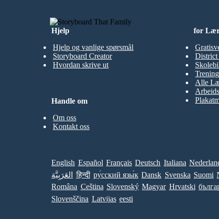
Hjelp
for Læ
Hjelp og vanlige spørsmål
Gratisv
Storyboard Creator
Distric
Hvordan skrive ut
Skolebi
Trening
Alle Læ
Arbeid
Plakatm
Handle om
Om oss
Kontakt oss
English
Español
Français
Deutsch
Italiana
Nederlan
العَرَبِيَّة
हिन्दी
ру́сский язы́к
Dansk
Svenska
Suomi
Româna
Ceština
Slovenský
Magyar
Hrvatski
бълга
Slovenščina
Latvijas
eesti