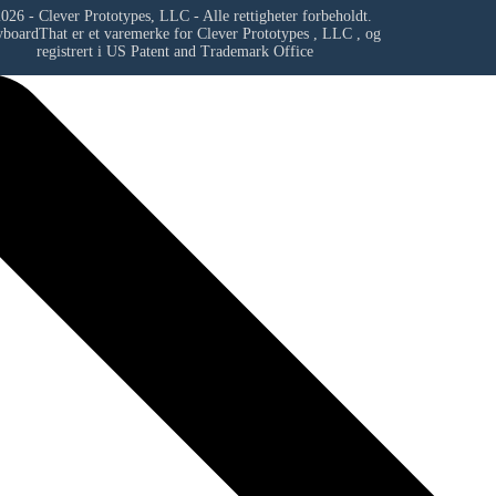
026 - Clever Prototypes, LLC - Alle rettigheter forbeholdt.
yboardThat er et varemerke for
Clever Prototypes , LLC
, og
registrert i US Patent and Trademark Office