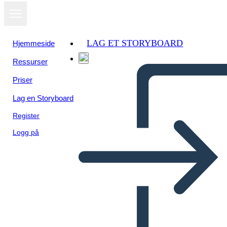
LAG ET STORYBOARD
Hjemmeside
Ressurser
Vis som
Priser
lysbildefremvisning
Lag en Storyboard
Register
Logg på
Inti Raymi Genesis