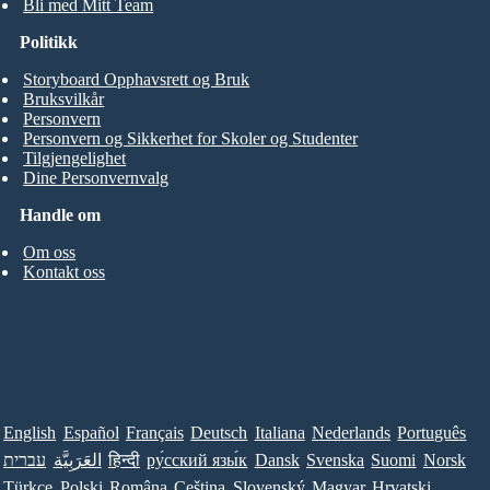
Bli med Mitt Team
Politikk
Storyboard Opphavsrett og Bruk
Bruksvilkår
Personvern
Personvern og Sikkerhet for Skoler og Studenter
Tilgjengelighet
Dine Personvernvalg
Handle om
Om oss
Kontakt oss
English
Español
Français
Deutsch
Italiana
Nederlands
Português
עברית
العَرَبِيَّة
हिन्दी
ру́сский язы́к
Dansk
Svenska
Suomi
Norsk
Türkçe
Polski
Româna
Ceština
Slovenský
Magyar
Hrvatski