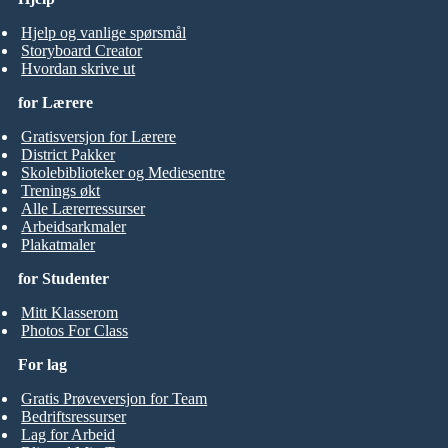
Hjelp og vanlige spørsmål
Storyboard Creator
Hvordan skrive ut
for Lærere
Gratisversjon for Lærere
District Pakker
Skolebiblioteker og Mediesentre
Trenings økt
Alle Lærerressurser
Arbeidsarkmaler
Plakatmaler
for Studenter
Mitt Klasserom
Photos For Class
For lag
Gratis Prøveversjon for Team
Bedriftsressurser
Lag for Arbeid