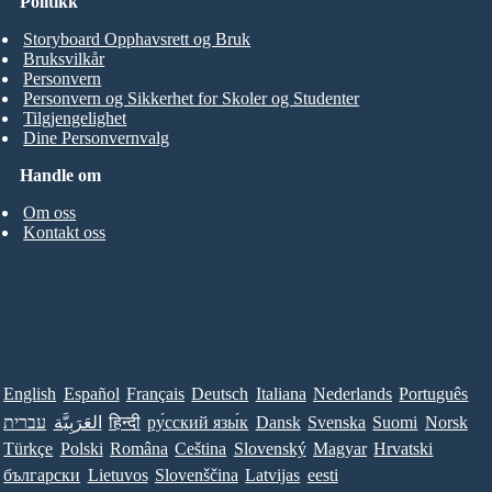
Politikk
Storyboard Opphavsrett og Bruk
Bruksvilkår
Personvern
Personvern og Sikkerhet for Skoler og Studenter
Tilgjengelighet
Dine Personvernvalg
Handle om
Om oss
Kontakt oss
English
Español
Français
Deutsch
Italiana
Nederlands
Português
עברית
العَرَبِيَّة
हिन्दी
ру́сский язы́к
Dansk
Svenska
Suomi
Norsk
Türkçe
Polski
Româna
Ceština
Slovenský
Magyar
Hrvatski
български
Lietuvos
Slovenščina
Latvijas
eesti