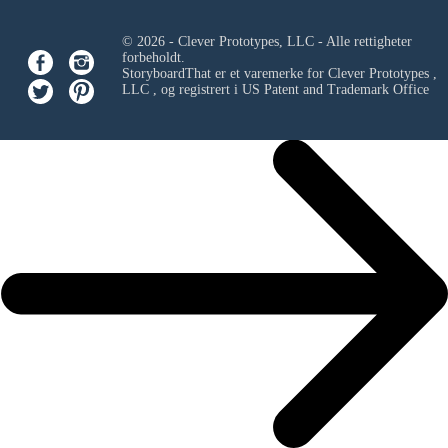
© 2026 - Clever Prototypes, LLC - Alle rettigheter
forbeholdt.
StoryboardThat er et varemerke for
Clever Prototypes ,
LLC
, og registrert i US Patent and Trademark Office