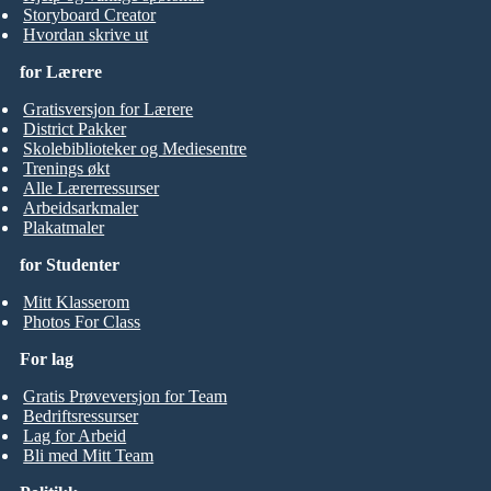
Storyboard Creator
Hvordan skrive ut
for Lærere
Gratisversjon for Lærere
District Pakker
Skolebiblioteker og Mediesentre
Trenings økt
Alle Lærerressurser
Arbeidsarkmaler
Plakatmaler
for Studenter
Mitt Klasserom
Photos For Class
For lag
Gratis Prøveversjon for Team
Bedriftsressurser
Lag for Arbeid
Bli med Mitt Team