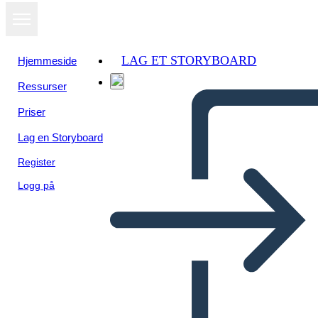
LAG ET STORYBOARD
Hjemmeside
Ressurser
Vis som
Priser
lysbildefremvisning
Lag en Storyboard
Register
Logg på
sistema operativo symbiom