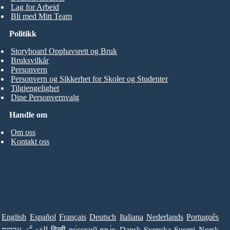
Lag for Arbeid
Bli med Mitt Team
Politikk
Storyboard Opphavsrett og Bruk
Bruksvilkår
Personvern
Personvern og Sikkerhet for Skoler og Studenter
Tilgjengelighet
Dine Personvernvalg
Handle om
Om oss
Kontakt oss
English
Español
Français
Deutsch
Italiana
Nederlands
Português
עברית
العَرَبِيَّة
हिन्दी
ру́сский язы́к
Dansk
Svenska
Suomi
Norsk