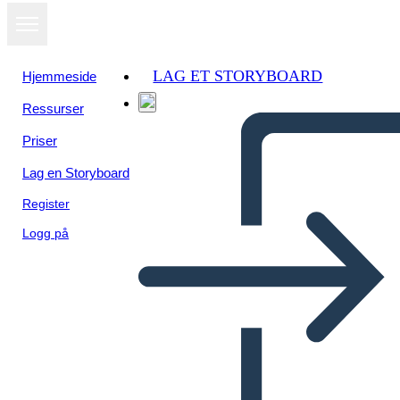
LAG ET STORYBOARD
Hjemmeside
Ressurser
Vis som
Priser
lysbildefremvisning
Lag en Storyboard
Register
Logg på