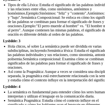
Tipos de ella Léxica: Estudia el significado de las palabras indivi
y las relaciones entre ellas, como sinónimos, antónimos y
homónimos.Ejemplo:Sinónimos: "feliz" y "contento".Antónimos: 
y "bajo".Semántica Composicional: Se enfoca en cómo los signif
de las palabras se combinan para formar el significado de frases y
oraciones.Ejemplo:"El perro muerde al hombre" vs. "El hombre 
al perro". Aunque contienen las mismas palabras, el significado d
oración es diferente debido al orden de las palabras.
Lysbilde: 3
Hola chicos, sé sobre La semántica puede ser dividida en varias
subdisciplinas, incluyendo:Semántica léxica: Estudia el significad
las palabras individuales y sus relaciones, como sinonimia, antoni
polisemia.Semántica composicional: Examina cómo se combinan 
significados de las palabras para formar el significado de frases y
oraciones.
Así como la Pragmática: Aunque a veces se considera una discipl
separada, la pragmática está estrechamente relacionada con la sem
y estudia cómo el contexto influye en la interpretación del signifi
Lysbilde: 4
La semántica es fundamental para entender cómo los seres human
interpretan y utilizan el lenguaje en la comunicación diaria.
Semántica Pragmática: Estudia cómo el contexto influye en el
significado y cómo los hablantes usan el lenguaje en diferentes