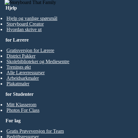
Hjelp
Hjelp og vanlige spørsmål
Storyboard Creator
Hvordan skrive ut
for Lærere
Gratisversjon for Lærere
District Pakker
Skolebiblioteker og Mediesentre
Trenings økt
Alle Lærerressurser
Arbeidsarkmaler
Plakatmaler
for Studenter
Mitt Klasserom
Photos For Class
For lag
Gratis Prøveversjon for Team
Bedriftsressurser