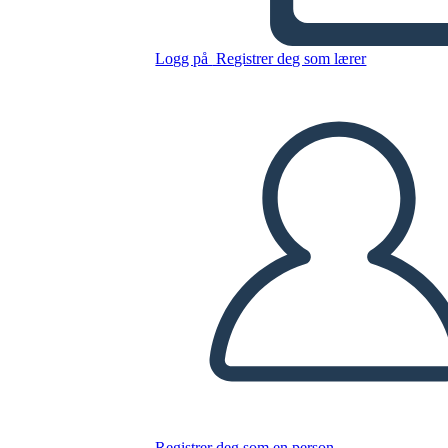
Untitled Storyboard
Logg på
Registrer deg som lærer
Kopier dette storyboardet
LAGE ET STORYBOARD
SPILLE AV LYSBILDEFREMVISNING
LES FOR MEG
Registrer deg som en person