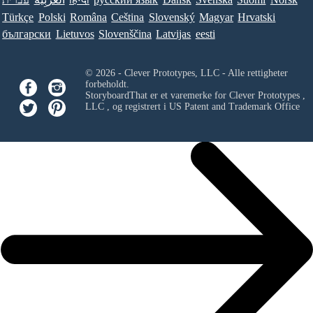
Türkçe
Polski
Româna
Ceština
Slovenský
Magyar
Hrvatski
български
Lietuvos
Slovenščina
Latvijas
eesti
© 2026 - Clever Prototypes, LLC - Alle rettigheter
forbeholdt.
StoryboardThat er et varemerke for
Clever Prototypes ,
LLC
, og registrert i US Patent and Trademark Office