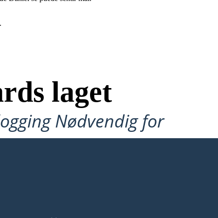
.
rds laget
ålogging Nødvendig for