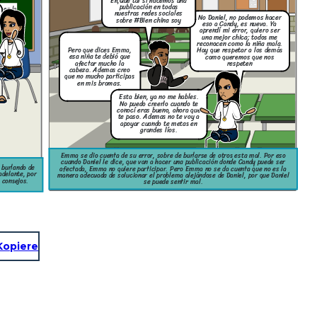
Eh,Que tal si hacemos una
publicación en todas
o en la
nuestras redes sociales
No Daniel, no podemos hacer
el tema
sobre #Bien china soy
eso a Candy, es nueva. Ya
aprendí mi error, quiero ser
una mejor chica; todos me
reconocen como la niña mala.
Pero que dices Emma,
Hay que respetar a los demás
esa niña te debió que
como queremos que nos
afectar mucho la
respeten
cabeza. Ademas creo
que no mucho participas
en mis bromas.
Esta bien, ya no me hables.
No puedo creerlo cuando te
conocí eras bueno, ahora que
te paso. Ademas no te voy a
apoyar cuando te metas en
grandes líos.
Emma se dio cuenta de su error, sobre de burlarse de otros esta mal. Por eso
cuando Daniel le dice, que van a hacer una publicación donde Candy puede ser
 burlando de
afectada, Emma no quiere participar. Pero Emma no se da cuenta que no es la
adelante, por
manera adecuada de solucionar el problema alejándose de Daniel, por que Daniel
 consejos.
se puede sentir mal.
Kopiere