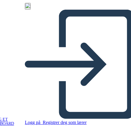
G ET
Logg på
Registrer deg som lærer
YBOARD