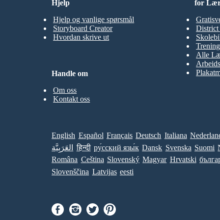
Hjelp
for Læ
Hjelp og vanlige spørsmål
Gratisv
Storyboard Creator
Distric
Hvordan skrive ut
Skolebi
Trening
Alle Læ
Arbeid
Plakatm
Handle om
Om oss
Kontakt oss
English
Español
Français
Deutsch
Italiana
Nederlan
العَرَبِيَّة
हिन्दी
ру́сский язы́к
Dansk
Svenska
Suomi
Româna
Ceština
Slovenský
Magyar
Hrvatski
бълга
Slovenščina
Latvijas
eesti