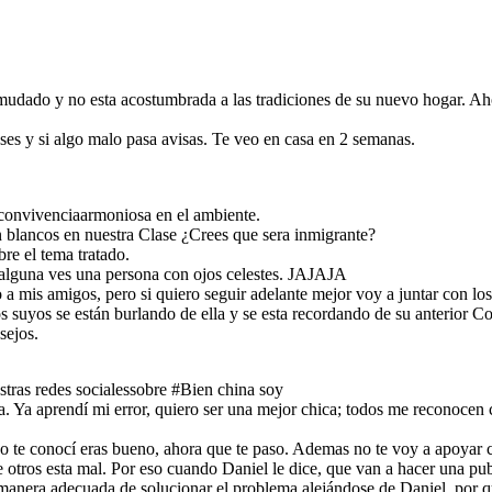
dado y no esta acostumbrada a las tradiciones de su nuevo hogar. Ahora
es y si algo malo pasa avisas. Te veo en casa en 2 semanas.
convivenciaarmoniosa en el ambiente.
 blancos en nuestra Clase ¿Crees que sera inmigrante?
re el tema tratado.
o alguna ves una persona con ojos celestes. JAJAJA
o a mis amigos, pero si quiero seguir adelante mejor voy a juntar con lo
uyos se están burlando de ella y se esta recordando de su anterior Cole
sejos.
stras redes socialessobre #Bien china soy
 Ya aprendí mi error, quiero ser una mejor chica; todos me reconocen
o te conocí eras bueno, ahora que te paso. Ademas no te voy a apoyar c
de otros esta mal. Por eso cuando Daniel le dice, que van a hacer una 
manera adecuada de solucionar el problema alejándose de Daniel, por q