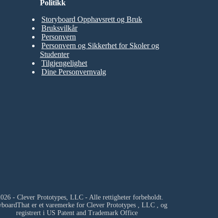
Politikk
Storyboard Opphavsrett og Bruk
Bruksvilkår
Personvern
Personvern og Sikkerhet for Skoler og
Studenter
Tilgjengelighet
Dine Personvernvalg
026 - Clever Prototypes, LLC - Alle rettigheter forbeholdt.
yboardThat er et varemerke for
Clever Prototypes , LLC
, og
registrert i US Patent and Trademark Office