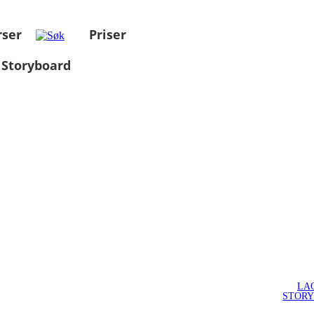
rser
Priser
 Storyboard
LA
STOR