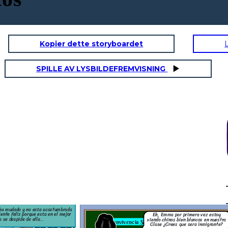
Kopier dette storyboardet
SPILLE AV LYSBILDEFREMVISNING
z estoy
en nuestra
Tarea
ra inmigrante?
Eh,Que tal si hacemos una
publicación en todas
emas mira
ema y decirlo en la
nuestras redes sociales
na ves una
No Daniel, no podemos hacer
 hora sobre el tema
sobre #Bien china soy
es. JAJAJA
eso a Candy, es nueva. Ya
tratado.
aprendí mi error, quiero ser
una mejor chica; todos me
reconocen como la niña mala.
Pero que dices Emma,
Hay que respetar a los demás
esa niña te debió que
como queremos que nos
afectar mucho la
respeten
cabeza. Ademas creo
que no mucho participas
en mis bromas.
Esta bien, ya no me hables.
No puedo creerlo cuando te
conocí eras bueno, ahora que
te paso. Ademas no te voy a
apoyar cuando te metas en
grandes líos.
Emma se dio cuenta de su error, sobre de burlarse de otros esta mal. Por eso
cuando Daniel le dice, que van a hacer una publicación donde Candy puede ser
s se están burlando de
afectada, Emma no quiere participar. Pero Emma no se da cuenta que no es la
ere seguir adelante, por
manera adecuada de solucionar el problema alejándose de Daniel, por que Daniel
a que le den consejos.
se puede sentir mal.
 ha mudado y no esta acostumbrada
iente feliz porque esta en el mejor
Eh, Emma por primera vez estoy
 se despide de ella...
viendo chinos bien blancos en nuestra
Tarea
Convivencia Sana
Clase ¿Crees que sera inmigrante?
l, no podemos hacer