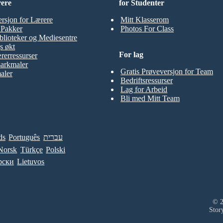
rere
for Studenter
ersjon for Lærere
Mitt Klasserom
t Pakker
Photos For Class
blioteker og Mediesentre
s økt
For lag
rerressurser
sarkmaler
Gratis Prøveversjon for Team
aler
Bedriftsressurser
Lag for Arbeid
Bli med Mitt Team
ds
Português
עברית
Norsk
Türkçe
Polski
рски
Lietuvos
© 2
Stor