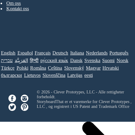
Om oss
Kontakt oss
English
Español
Français
Deutsch
Italiana
Nederlands
Português
עברית
العَرَبِيَّة
हिन्दी
ру́сский язы́к
Dansk
Svenska
Suomi
Norsk
Türkçe
Polski
Româna
Ceština
Slovenský
Magyar
Hrvatski
български
Lietuvos
Slovenščina
Latvijas
eesti
© 2026 - Clever Prototypes, LLC - Alle rettigheter
forbeholdt.
StoryboardThat er et varemerke for
Clever Prototypes ,
LLC
, og registrert i US Patent and Trademark Office