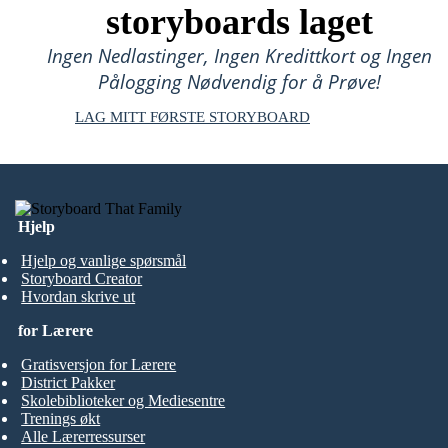
storyboards laget
Ingen Nedlastinger, Ingen Kredittkort og Ingen
Pålogging Nødvendig for å Prøve!
LAG MITT FØRSTE STORYBOARD
Hjelp
Hjelp og vanlige spørsmål
Storyboard Creator
Hvordan skrive ut
for Lærere
Gratisversjon for Lærere
District Pakker
Skolebiblioteker og Mediesentre
Trenings økt
Alle Lærerressurser