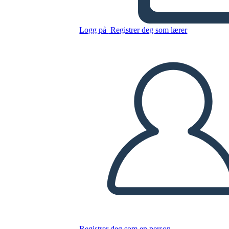
comunicacion asertiva
Logg på
Registrer deg som lærer
Kopier dette storyboardet
LAGE ET STORYBOARD
SPILLE AV LYSBILDEFREMVISNING
LES FOR MEG
Registrer deg som en person