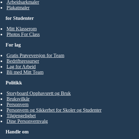
Arbeidsarkmaler
Plakatmaler
for Studenter
Mitt Klasserom
Photos For Class
For lag
Gratis Prøveversjon for Team
Bedriftsressurser
Lag for Arbeid
Bli med Mitt Team
Politikk
Storyboard Opphavsrett og Bruk
Bruksvilkår
Personvern
Personvern og Sikkerhet for Skoler og Studenter
Tilgjengelighet
Dine Personvernvalg
Handle om