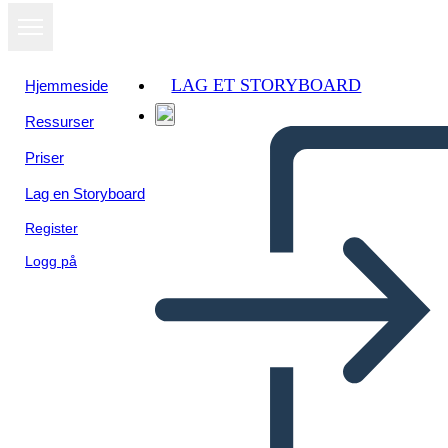
LAG ET STORYBOARD
Hjemmeside
Ressurser
Vis som
Priser
lysbildefremvisning
Lag en Storyboard
Register
Logg på