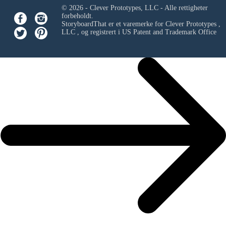
© 2026 - Clever Prototypes, LLC - Alle rettigheter
forbeholdt.
StoryboardThat er et varemerke for
Clever Prototypes ,
LLC
, og registrert i US Patent and Trademark Office