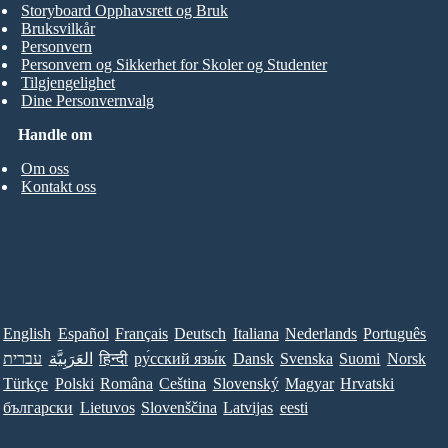
Storyboard Opphavsrett og Bruk
Bruksvilkår
Personvern
Personvern og Sikkerhet for Skoler og Studenter
Tilgjengelighet
Dine Personvernvalg
Handle om
Om oss
Kontakt oss
English
Español
Français
Deutsch
Italiana
Nederlands
Português
עברית
العَرَبِيَّة
हिन्दी
ру́сский язы́к
Dansk
Svenska
Suomi
Norsk
Türkçe
Polski
Româna
Ceština
Slovenský
Magyar
Hrvatski
български
Lietuvos
Slovenščina
Latvijas
eesti