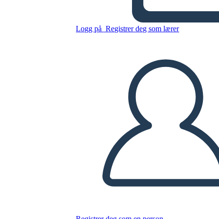
Palampur Create a comic
strip illustrating key concept
Logg på
Registrer deg som lærer
Kopier dette storyboardet
LAGE ET STORYBOARD
SPILLE AV LYSBILDEFREMVISNING
LES FOR MEG
Registrer deg som en person