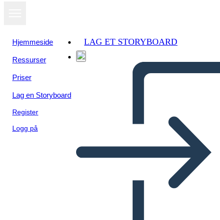
LAG ET STORYBOARD
Hjemmeside
Ressurser
Vis som
Priser
lysbildefremvisning
Lag en Storyboard
Register
Logg på
The Story of Village