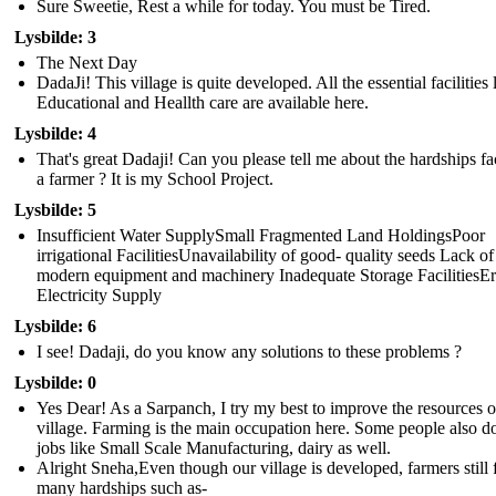
Sure Sweetie, Rest a while for today. You must be Tired.
Lysbilde: 3
The Next Day
DadaJi! This village is quite developed. All the essential facilities 
Educational and Heallth care are available here.
Lysbilde: 4
That's great Dadaji! Can you please tell me about the hardships f
a farmer ? It is my School Project.
Lysbilde: 5
Insufficient Water SupplySmall Fragmented Land HoldingsPoor
irrigational FacilitiesUnavailability of good- quality seeds Lack of
modern equipment and machinery Inadequate Storage FacilitiesEr
Electricity Supply
Lysbilde: 6
I see! Dadaji, do you know any solutions to these problems ?
Lysbilde: 0
Yes Dear! As a Sarpanch, I try my best to improve the resources o
village. Farming is the main occupation here. Some people also d
jobs like Small Scale Manufacturing, dairy as well.
Alright Sneha,Even though our village is developed, farmers still 
many hardships such as-