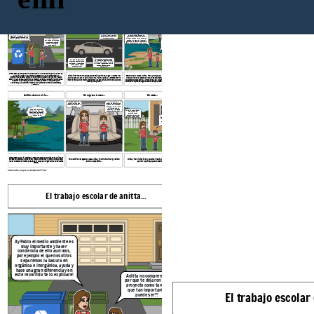
El trabajo escolar de anitta...
Llegando al campo...
En el campo...
Si tan solo la gente,
se llevara su basura
cuando se va, el
mundo no estaria
Ay Pablo el medio ambiente es
tan sucio!
muy importante y hacer
Ya vamos allegar niños,
conciencia de ello aun mas,
empiecen a tomar sus
por ejemplo el que nosotros
cosas, anitta no se te
Mira Pablo, mucha gente deja su
separemos la basura en
vaya a olvidar la cámara
basura, tirada por que no
orgánica e inorgánica, ayuda y
para que tomes las fotos
encuentra un basurero, por eso
hace una gran diferencia y en
para tu proyecto!
siempre puedes llevar una bolsa
este recorrido te lo explicare!
Anitta no comprendo,
de papel contigo, y ahí podrás ir
Tienes razón anitta, tanto
por que te dejaron ese
guardando tu basura y desecharla
las bolsas y otros
proyecto como tarea,
cuando encuentres un basurero.
plásticos se pueden
que tan importante
reutilizar como incluso las
puede ser?!
cascaras de la fruta,
haciendo compostas para
las plantas o el jardin.
Si, ahora comprendo un poco
Si mama ya la guarde!
mas, que el apagar las luces
Entonces Pablo si estas
cuando no se ocupan o el cerrar
entiendo lo importante
la llave del agua cuando no se
que puede ser hacer
ocupan hace una gran
estas acciones?
diferencia!
Anitta esta apunto de salir con su familia a un recorrido para una tarea,
la cual le explica a su hermano menor ya que no comprende la
Anitta junto con Pablo y sus papas están apunto de llegar al campo, del
Estando en el campo, Anitta, Pablo y sus papas, empiezan a reflexionar
importancia de esta, Anitta va en primero de bachiller y como trabajo
cual se apoyara para realizar su tarea, Pablo empieza a comprender lo
un poco, viendo el estado en el que se encuentra el
paisaje, Pablo cada
escolar para su evaluación en la materia de ética le dejaron como tarea
importante que bes medio ambiente y las pequeñas acciones que puede
vez entiende mas sobre la importancia del cuidado del medio ambiente y
recorrer un paisaje y realizar un ensayo sobre la contaminación
hacer para ayudar...
también comprende algunas acciones que puede realizar para aportar...
ambiental y que acciones hacer para favorecer al medio ambiente y
aportarle...
Anitta observa el rio...
De regreso a casa...
En casa...
Me sorprendió mucho
Verdad que si, es
saber los cambios que
increíble si tan solo
pueden hacer pequeñas
todas las personas lo
acciones, como el ya no
hicieran!
utilizar bolsas de
Que bonito lugar, que
plástico y cambiarlas
Entonces hermanito,
bonitas fotos se pueden
por bolsas de papel!
pondremos en
sacar, es triste pensar
practica estas
que estos paisajes se
acciones para poder
pueden perder.
Asies hermanita, platicare
aportar un poquito?!
de esto con mis amigos para
ponerlo en practica en casa y
poder dar nuestras
pequeñas aportaciones al
planeta que es nuestro
hogar!
Anitta observa el rio, empieza a tomar fotos para publicarlas y así hacer
consciencia sobre el cuidado del medio ambiente y la perdida que puede
En el camino de regreso a casa Anitta y Pablo reflexionan y platican
Anitta y Pablo reflexionan y acuerdan realizar estas acciones, para
haber de estos hermosos paisajes por culpa de la ignorancia hacia estos
sobre lo aprendido...
aportar al planeta que es nuestro hogar.
temas.
Créez votre propre à Storyboard That
El trabajo escolar de anitta...
Llegando al campo..
Ay Pablo el medio ambiente es
muy importante y hacer
Ya vam
conciencia de ello aun mas,
empie
por ejemplo el que nosotros
cosas
separemos la basura en
vaya a
orgánica e inorgánica, ayuda y
para qu
hace una gran diferencia y en
par
este recorrido te lo explicare!
Anitta no comprendo,
por que te dejaron ese
proyecto como tarea,
que tan importante
El trabajo escolar 
puede ser?!