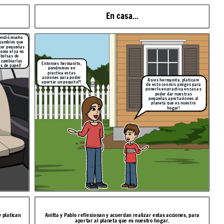
En casa...
endió mucho
 cambios que
cer pequeñas
como el ya no
r bolsas de
y cambiarlas
Entonces hermanito,
s de papel!
pondremos en
practica estas
acciones para poder
Asies hermanita, platicare
aportar un poquito?!
de esto con mis amigos para
ponerlo en practica en casa y
poder dar nuestras
pequeñas aportaciones al
planeta que es nuestro
hogar!
 platican
Anitta y Pablo reflexionan y acuerdan realizar estas acciones, para
aportar al planeta que es nuestro hogar.