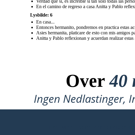
Verdad que si, es increíble si tan solo todas las pers
En el camino de regreso a casa Anitta y Pablo reflex
Lysbilde: 6
En casa...
Entonces hermanito, pondremos en practica estas ac
Asies hermanita, platicare de esto con mis amigos p
Anitta y Pablo reflexionan y acuerdan realizar estas acciones, para
aportar al planeta que es nuestro hogar.
Anitta y Pablo reflexionan y acuerdan realizar estas 
Over
40 
Ingen Nedlastinger, I
LAG MITT FØRSTE STORYBOARD