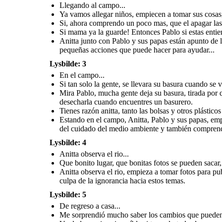
acciones para poder
basura, tirada por que no
Asie
Llegando al campo...
aportar un poquito?!
encuentra un basurero, por eso
de es
siempre puedes llevar una bolsa
ponerl
de papel contigo, y ahí podrás ir
Ya vamos allegar niños, empiecen a tomar sus cosas, 
Tienes razón anitta, tanto
p
guardando tu basura y desecharla
las bolsas y otros
pequ
cuando encuentres un basurero.
plásticos se pueden
pla
Si, ahora comprendo un poco mas, que el apagar las 
reutilizar como incluso las
cascaras de la fruta,
haciendo compostas para
Si mama ya la guarde! Entonces Pablo si estas entie
las plantas o el jardin.
Anitta junto con Pablo y sus papas están apunto de 
pequeñas acciones que puede hacer para ayudar...
Lysbilde: 3
En el campo...
Si tan solo la gente, se llevara su basura cuando se 
Mira Pablo, mucha gente deja su basura, tirada por 
Estando en el campo, Anitta, Pablo y sus papas, empiezan a reflexionar
un poco, viendo el estado en el que se encuentra el
paisaje, Pablo cada
En el camino de regreso a casa Anitta y Pablo reflexionan y platican
Anitta y Pablo reflexionan y acuerdan realizar e
vez entiende mas sobre la importancia del cuidado del medio ambiente y
desecharla cuando encuentres un basurero.
sobre lo aprendido...
aportar al planeta que es nuestro 
también comprende algunas acciones que puede realizar para aportar...
Tienes razón anitta, tanto las bolsas y otros plástico
Estando en el campo, Anitta, Pablo y sus papas, emp
del cuidado del medio ambiente y también comprende
En casa...
Lysbilde: 4
Anitta observa el rio...
Que bonito lugar, que bonitas fotos se pueden sacar, 
Entonces hermanito,
Anitta observa el rio, empieza a tomar fotos para pu
pondremos en
practica estas
acciones para poder
culpa de la ignorancia hacia estos temas.
Asies hermanita, platicare
aportar un poquito?!
de esto con mis amigos para
ponerlo en practica en casa y
poder dar nuestras
Lysbilde: 5
pequeñas aportaciones al
planeta que es nuestro
hogar!
De regreso a casa...
Me sorprendió mucho saber los cambios que pueden h