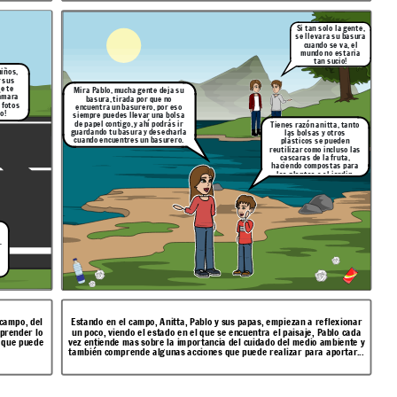
Si tan solo la gente,
se llevara su basura
cuando se va, el
mundo no estaria
tan sucio!
niños,
 sus
se te
Mira Pablo, mucha gente deja su
cámara
basura, tirada por que no
 fotos
encuentra un basurero, por eso
o!
siempre puedes llevar una bolsa
de papel contigo, y ahí podrás ir
Tienes razón anitta, tanto
guardando tu basura y desecharla
las bolsas y otros
cuando encuentres un basurero.
plásticos se pueden
reutilizar como incluso las
cascaras de la fruta,
haciendo compostas para
las plantas o el jardin.
r
 campo, del
Estando en el campo, Anitta, Pablo y sus papas, empiezan a reflexionar
mprender lo
un poco, viendo el estado en el que se encuentra el
paisaje, Pablo cada
 que puede
vez entiende mas sobre la importancia del cuidado del medio ambiente y
también comprende algunas acciones que puede realizar para aportar...