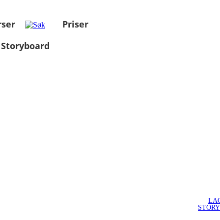
rser
Priser
 Storyboard
LA
STOR