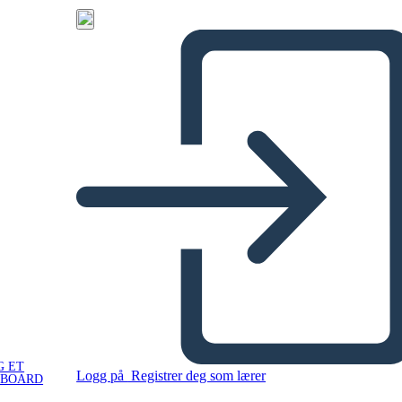
G ET
Logg på
Registrer deg som lærer
YBOARD