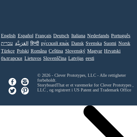
English
Español
Français
Deutsch
Italiana
Nederlands
Português
עברית
العَرَبِيَّة
हिन्दी
ру́сский язы́к
Dansk
Svenska
Suomi
Norsk
Türkçe
Polski
Româna
Ceština
Slovenský
Magyar
Hrvatski
български
Lietuvos
Slovenščina
Latvijas
eesti
© 2026 - Clever Prototypes, LLC - Alle rettigheter
forbeholdt.
StoryboardThat er et varemerke for
Clever Prototypes ,
LLC
, og registrert i US Patent and Trademark Office