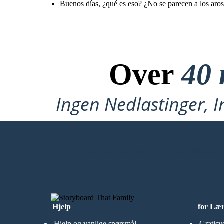
Buenos días, ¿qué es eso? ¿No se parecen a los aros
Over
40 
Ingen Nedlastinger, I
LAG MITT FØRSTE STORYBOARD
Hjelp
for Læ
Hjelp og vanlige spørsmål
Gratisv