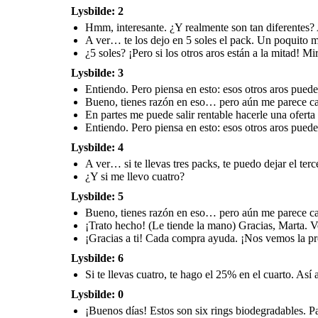
Lysbilde: 2
Hmm, interesante. ¿Y realmente son tan diferentes? 
A ver… te los dejo en 5 soles el pack. Un poquito m
¿5 soles? ¡Pero si los otros aros están a la mitad! 
Lysbilde: 3
Entiendo. Pero piensa en esto: esos otros aros pued
Bueno, tienes razón en eso… pero aún me parece ca
En partes me puede salir rentable hacerle una oferta
Entiendo. Pero piensa en esto: esos otros aros pued
Lysbilde: 4
A ver… si te llevas tres packs, te puedo dejar el t
¿Y si me llevo cuatro?
Lysbilde: 5
Bueno, tienes razón en eso… pero aún me parece ca
¡Trato hecho! (Le tiende la mano) Gracias, Marta. V
¡Gracias a ti! Cada compra ayuda. ¡Nos vemos la p
Lysbilde: 6
Si te llevas cuatro, te hago el 25% en el cuarto. Así
Lysbilde: 0
¡Buenos días! Estos son six rings biodegradables. P