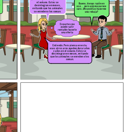
el océano. Estos se
Bueno, tienes razón en
desintegran en meses,
?
eso… pero aún me parece
evitando que los animales
caro. ¿No podrías hacerme
se enreden o los coman.
una rebaja?
En partes me
puede salir
rentable hacerle
una oferta
Entiendo. Pero piensa en esto:
esos otros aros pueden durar años
y años en el océano. Estos se
desintegran en meses, evitando
que los animales se enreden o los
coman.