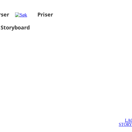
rser
Priser
 Storyboard
LA
STOR