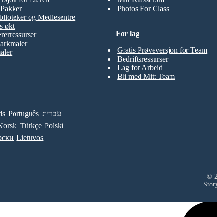
t Pakker
Photos For Class
blioteker og Mediesentre
s økt
For lag
rerressurser
sarkmaler
Gratis Prøveversjon for Team
aler
Bedriftsressurser
Lag for Arbeid
Bli med Mitt Team
ds
Português
עברית
Norsk
Türkçe
Polski
рски
Lietuvos
© 2
Stor