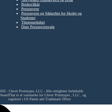
Bruksvilkår
Personvern
Personvern og Sikkerhet for Skoler og
Studenter
Tilgjengelighet
Dine Personvernvalg
026 - Clever Prototypes, LLC - Alle rettigheter forbeholdt.
yboardThat er et varemerke for
Clever Prototypes , LLC
, og
registrert i US Patent and Trademark Office