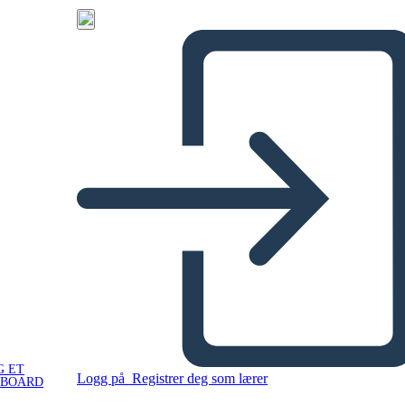
G ET
Logg på
Registrer deg som lærer
YBOARD