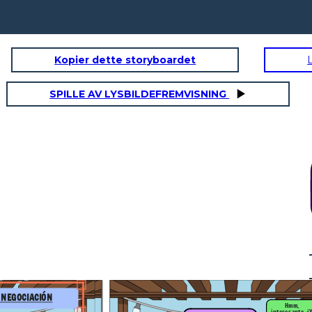
Kopier dette storyboardet
SPILLE AV LYSBILDEFREMVISNING
Entiendo. Pero piensa en
esto: esos otros aros
Hmm,
pueden durar años y años en
eresante. ¿Y
el océano. Estos se
almente son
Bueno, tienes razón en
desintegran en meses,
 diferentes?
eso… pero aún me parece
ver, ¿cuánto
evitando que los animales
caro. ¿No podrías hacerme
cuestan?
se enreden o los coman.
una rebaja?
En partes me
puede salir
rentable hacerle
una oferta
Entiendo. Pero piensa en esto:
esos otros aros pueden durar años
y años en el océano. Estos se
desintegran en meses, evitando
que los animales se enreden o los
coman.
 NEGOCIACIÓN
Hmm,
interesante. ¿