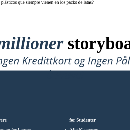
 plásticos que siempre vienen en los packs de latas?
millioner
storyboa
ngen Kredittkort og Ingen P
å Prøve!
rere
for Studenter
ersjon for Lærere
Mitt Klasserom