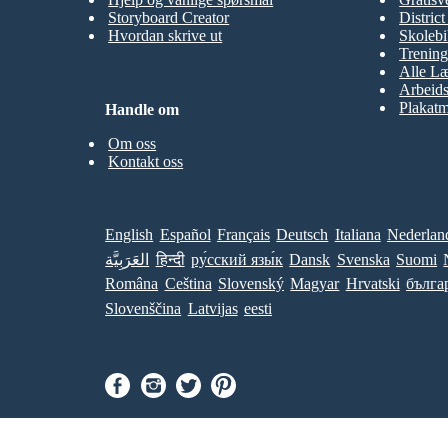
Storyboard Creator
Distric
Hvordan skrive ut
Skolebi
Trening
Alle Læ
Arbeid
Plakatm
Handle om
Om oss
Kontakt oss
English
Español
Français
Deutsch
Italiana
Nederlan
العَرَبِيَّة
हिन्दी
ру́сский язы́к
Dansk
Svenska
Suomi
Româna
Ceština
Slovenský
Magyar
Hrvatski
бълга
Slovenščina
Latvijas
eesti