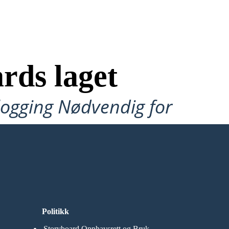
rds laget
ålogging Nødvendig for
Politikk
Storyboard Opphavsrett og Bruk