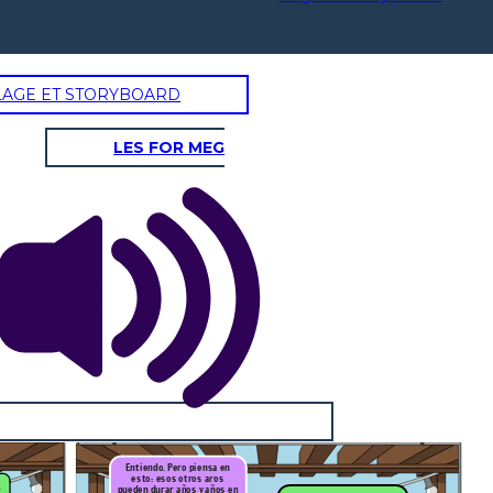
LAGE ET STORYBOARD
LES FOR MEG
Entiendo. Pero piensa en
esto: esos otros aros
pueden durar años y años en
Y