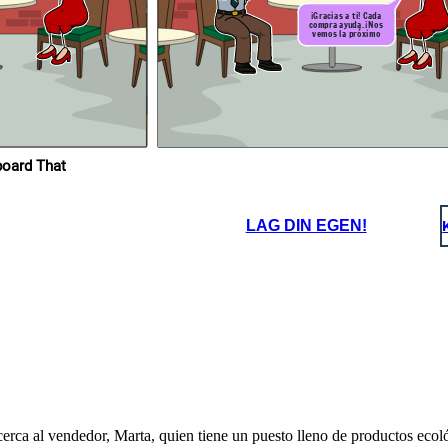
¡Gracias a ti! Cada
compra ayuda. ¡Nos
vemos la próximo
ás
aa
es razón en
n me parece
rías hacerme
baja?
ropios en Storyboard That
LAG DIN EGEN!
cerca al vendedor, Marta, quien tiene un puesto lleno de productos ecológ