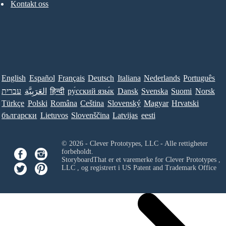
Kontakt oss
English
Español
Français
Deutsch
Italiana
Nederlands
Português
עברית
العَرَبِيَّة
हिन्दी
ру́сский язы́к
Dansk
Svenska
Suomi
Norsk
Türkçe
Polski
Româna
Ceština
Slovenský
Magyar
Hrvatski
български
Lietuvos
Slovenščina
Latvijas
eesti
© 2026 - Clever Prototypes, LLC - Alle rettigheter
forbeholdt.
StoryboardThat er et varemerke for
Clever Prototypes ,
LLC
, og registrert i US Patent and Trademark Office