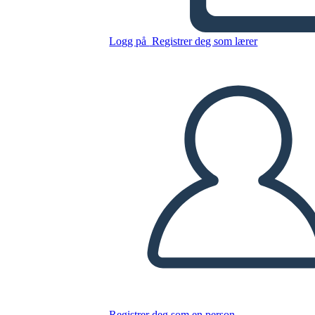
DENGUE EN LA CIUDAD
DE PIURA
Logg på
Registrer deg som lærer
Kopier dette storyboardet
LAGE ET STORYBOARD
SPILLE AV LYSBILDEFREMVISNING
LES FOR MEG
Registrer deg som en person