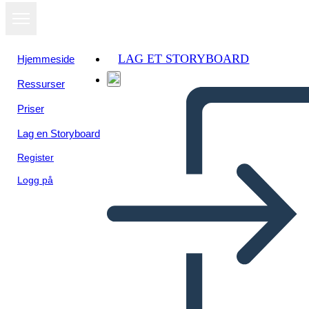
LAG ET STORYBOARD
Hjemmeside
Ressurser
Vis som
Priser
lysbildefremvisning
Lag en Storyboard
Register
Logg på
CARACTERÍSTICAS DEL