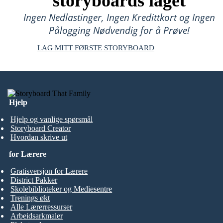
storyboards laget
Ingen Nedlastinger, Ingen Kredittkort og Ingen
Pålogging Nødvendig for å Prøve!
LAG MITT FØRSTE STORYBOARD
Hjelp
Hjelp og vanlige spørsmål
Storyboard Creator
Hvordan skrive ut
for Lærere
Gratisversjon for Lærere
District Pakker
Skolebiblioteker og Mediesentre
Trenings økt
Alle Lærerressurser
Arbeidsarkmaler