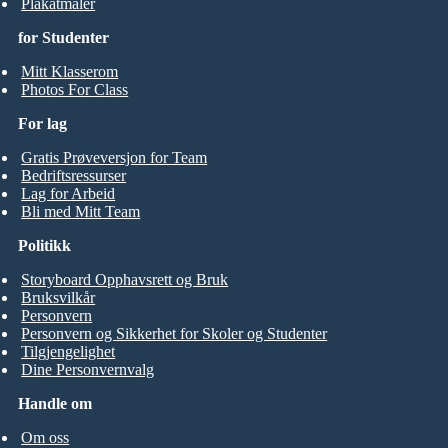
Plakatmaler
for Studenter
Mitt Klasserom
Photos For Class
For lag
Gratis Prøveversjon for Team
Bedriftsressurser
Lag for Arbeid
Bli med Mitt Team
Politikk
Storyboard Opphavsrett og Bruk
Bruksvilkår
Personvern
Personvern og Sikkerhet for Skoler og Studenter
Tilgjengelighet
Dine Personvernvalg
Handle om
Om oss