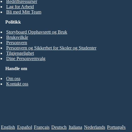
Bedriftsressurser
Lag for Arbeid
Bli med Mitt Team
Politikk
Storyboard Opphavsrett og Bruk
Bruksvilkår
Personvern
Personvern og Sikkerhet for Skoler og Studenter
Tilgjengelighet
Dine Personvernvalg
Handle om
Om oss
Kontakt oss
English
Español
Français
Deutsch
Italiana
Nederlands
Português