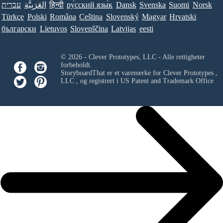
עברית
العَرَبِيَّة
हिन्दी
ру́сский язы́к
Dansk
Svenska
Suomi
Norsk
Türkçe
Polski
Româna
Ceština
Slovenský
Magyar
Hrvatski
български
Lietuvos
Slovenščina
Latvijas
eesti
© 2026 - Clever Prototypes, LLC - Alle rettigheter
forbeholdt.
StoryboardThat er et varemerke for
Clever Prototypes ,
LLC
, og registrert i US Patent and Trademark Office