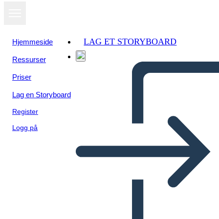
LAG ET STORYBOARD
Hjemmeside
Ressurser
Vis som
Priser
lysbildefremvisning
Lag en Storyboard
Register
Logg på
Vēsture