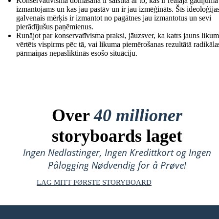
Konservatīvisma domāšana ir saistīta ar to, kas ir reālajā gadījumā
izmantojams un kas jau pastāv un ir jau izmēģināts. Šīs ideoloģija
galvenais mērķis ir izmantot no pagātnes jau izmantotus un sevi
pierādījušus paņēmienus.
Runājot par konservatīvisma praksi, jāuzsver, ka katrs jauns likum
vērtēts vispirms pēc tā, vai likuma piemērošanas rezultātā radikāla
pārmaiņas nepasliktinās esošo situāciju.
Over
40 millioner
storyboards laget
Ingen Nedlastinger, Ingen Kredittkort og Ingen
Pålogging Nødvendig for å Prøve!
LAG MITT FØRSTE STORYBOARD