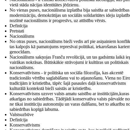
vietā stāda nācijas identitātes jēdzienu.
No vienas puses, nacionālisma izplatība bija saistīta ar sabiedrības
modernizāciju, demokrātijas un sociālās solidaritātes ideju izplatīb
nozīmē nacionālisms ir progresīvs, uz attīstību vērsts.
Definīcija
Pretstati
Nacionālisms
No otras puses, nacionālisms bieži vedis arī pie asiņainiem konfli
tas kalpojis kā pamatojums represīvai politikai, iekarošanas karie
genocīdam.
Nacionālisms sakņojas Franču revolūcijā, un tas gadsimta laikā ie
vairākas nokrāsas. Būtiskākie strāvojumi ir kultūras un politiskais
nacionālisms.
Konservatīvisms - ir politiska un sociāla filozofija, kas akcentē
tradicionālo vērtību saglabāšanu vai to atjaunošanu. Viena no Eir
tradīcijām ir kristietība, tāpēc šajā pasaules daļā konservatīvisms
kulturālā kontekstā bieži saistās ar kristietību.
Konservatīvisms uzsver valsts amatu saistību ar institūcijām,kuras 
atkarīgas no sabiedrības. Tādējādi konservatīva valsts pārvalde n
ne tikai institūciju autonomiju un varas dalīšanu, bet to atkarību n
sabiedrības kopīgā labuma.
Valstsuzbūve
Definīcija
Konservatīvisms