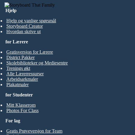
Hjelp
Hjelp og vanlige spørsmål
Storyboard Creator
Hvordan skrive ut
for Lærere
Gratisversjon for Lærere
District Pakker
Skolebiblioteker og Mediesentre
Trenings økt
Alle Lærerressurser
Arbeidsarkmaler
Plakatmaler
for Studenter
Mitt Klasserom
Photos For Class
For lag
Gratis Prøveversjon for Team