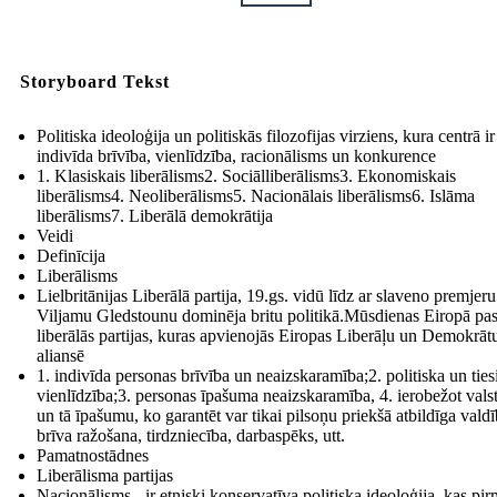
Storyboard Tekst
Politiska ideoloģija un politiskās filozofijas virziens, kura centrā ir
indivīda brīvība, vienlīdzība, racionālisms un konkurence
1. Klasiskais liberālisms2. Sociālliberālisms3. Ekonomiskais
liberālisms4. Neoliberālisms5. Nacionālais liberālisms6. Islāma
liberālisms7. Liberālā demokrātija
Veidi
Definīcija
Liberālisms
Lielbritānijas Liberālā partija, 19.gs. vidū līdz ar slaveno premjeru
Viljamu Gledstounu dominēja britu politikā.Mūsdienas Eiropā pa
liberālās partijas, kuras apvienojās Eiropas Liberāļu un Demokrāt
aliansē
1. indivīda personas brīvība un neaizskaramība;2. politiska un ties
vienlīdzība;3. personas īpašuma neaizskaramība, 4. ierobežot vals
un tā īpašumu, ko garantēt var tikai pilsoņu priekšā atbildīga valdī
brīva ražošana, tirdzniecība, darbaspēks, utt.
Pamatnostādnes
Liberālisma partijas
Nacionālisms - ir etniski konservatīva politiska ideoloģija, kas pir