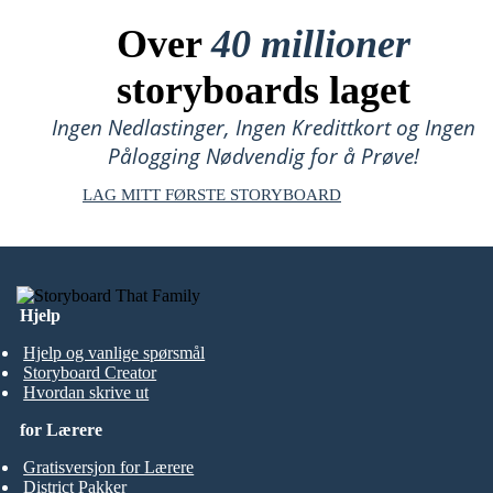
Over
40 millioner
storyboards laget
Ingen Nedlastinger, Ingen Kredittkort og Ingen
Pålogging Nødvendig for å Prøve!
LAG MITT FØRSTE STORYBOARD
Hjelp
Hjelp og vanlige spørsmål
Storyboard Creator
Hvordan skrive ut
for Lærere
Gratisversjon for Lærere
District Pakker