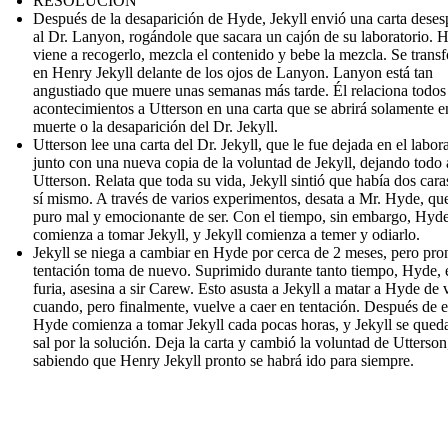
RESOLUCIÓN
Después de la desaparición de Hyde, Jekyll envió una carta dese
al Dr. Lanyon, rogándole que sacara un cajón de su laboratorio. 
viene a recogerlo, mezcla el contenido y bebe la mezcla. Se trans
en Henry Jekyll delante de los ojos de Lanyon. Lanyon está tan
angustiado que muere unas semanas más tarde. Él relaciona todos
acontecimientos a Utterson en una carta que se abrirá solamente e
muerte o la desaparición del Dr. Jekyll.
Utterson lee una carta del Dr. Jekyll, que le fue dejada en el labora
junto con una nueva copia de la voluntad de Jekyll, dejando todo 
Utterson. Relata que toda su vida, Jekyll sintió que había dos cara
sí mismo. A través de varios experimentos, desata a Mr. Hyde, qu
puro mal y emocionante de ser. Con el tiempo, sin embargo, Hyd
comienza a tomar Jekyll, y Jekyll comienza a temer y odiarlo.
Jekyll se niega a cambiar en Hyde por cerca de 2 meses, pero pron
tentación toma de nuevo. Suprimido durante tanto tiempo, Hyde, 
furia, asesina a sir Carew. Esto asusta a Jekyll a matar a Hyde de 
cuando, pero finalmente, vuelve a caer en tentación. Después de e
Hyde comienza a tomar Jekyll cada pocas horas, y Jekyll se queda
sal por la solución. Deja la carta y cambió la voluntad de Utterson
sabiendo que Henry Jekyll pronto se habrá ido para siempre.