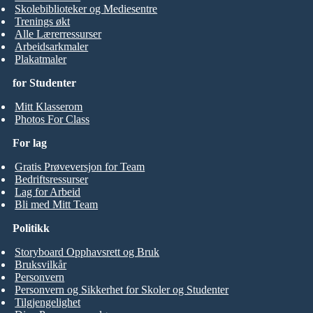
Skolebiblioteker og Mediesentre
Trenings økt
Alle Lærerressurser
Arbeidsarkmaler
Plakatmaler
for Studenter
Mitt Klasserom
Photos For Class
For lag
Gratis Prøveversjon for Team
Bedriftsressurser
Lag for Arbeid
Bli med Mitt Team
Politikk
Storyboard Opphavsrett og Bruk
Bruksvilkår
Personvern
Personvern og Sikkerhet for Skoler og Studenter
Tilgjengelighet