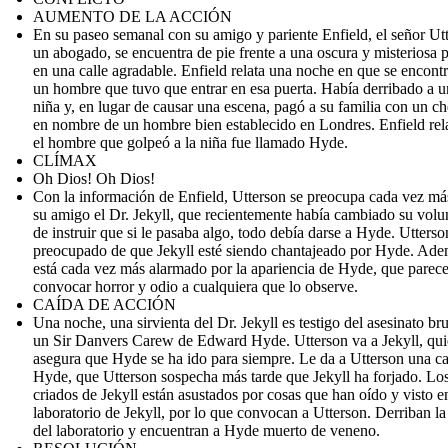
AUMENTO DE LA ACCIÓN
En su paseo semanal con su amigo y pariente Enfield, el señor Ut
un abogado, se encuentra de pie frente a una oscura y misteriosa 
en una calle agradable. Enfield relata una noche en que se encont
un hombre que tuvo que entrar en esa puerta. Había derribado a 
niña y, en lugar de causar una escena, pagó a su familia con un c
en nombre de un hombre bien establecido en Londres. Enfield rel
el hombre que golpeó a la niña fue llamado Hyde.
CLÍMAX
Oh Dios! Oh Dios!
Con la información de Enfield, Utterson se preocupa cada vez má
su amigo el Dr. Jekyll, que recientemente había cambiado su volu
de instruir que si le pasaba algo, todo debía darse a Hyde. Utterso
preocupado de que Jekyll esté siendo chantajeado por Hyde. Ade
está cada vez más alarmado por la apariencia de Hyde, que parec
convocar horror y odio a cualquiera que lo observe.
CAÍDA DE ACCIÓN
Una noche, una sirvienta del Dr. Jekyll es testigo del asesinato bru
un Sir Danvers Carew de Edward Hyde. Utterson va a Jekyll, qui
asegura que Hyde se ha ido para siempre. Le da a Utterson una ca
Hyde, que Utterson sospecha más tarde que Jekyll ha forjado. Lo
criados de Jekyll están asustados por cosas que han oído y visto e
laboratorio de Jekyll, por lo que convocan a Utterson. Derriban la
del laboratorio y encuentran a Hyde muerto de veneno.