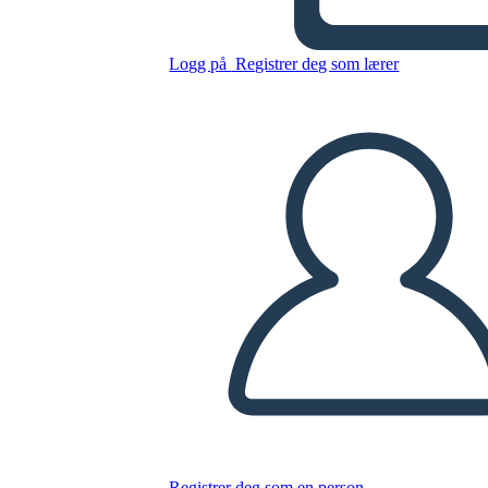
Untitled Storyboard
Logg på
Registrer deg som lærer
Kopier dette storyboardet
LAGE ET STORYBOARD
SPILLE AV LYSBILDEFREMVISNING
LES FOR MEG
Registrer deg som en person