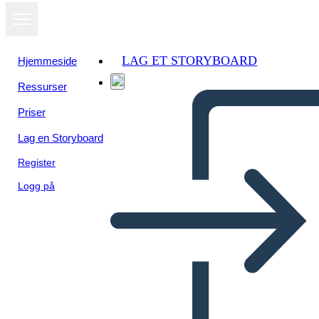
LAG ET STORYBOARD
Hjemmeside
Ressurser
Vis som
Priser
lysbildefremvisning
Lag en Storyboard
Register
Logg på