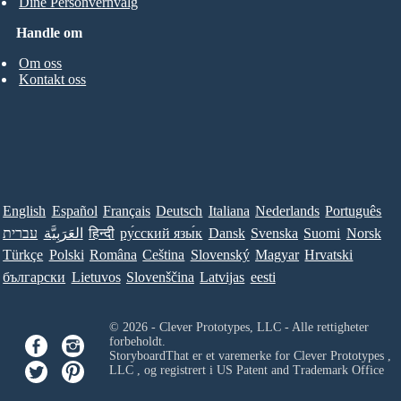
Dine Personvernvalg
Handle om
Om oss
Kontakt oss
English
Español
Français
Deutsch
Italiana
Nederlands
Português
עברית
العَرَبِيَّة
हिन्दी
ру́сский язы́к
Dansk
Svenska
Suomi
Norsk
Türkçe
Polski
Româna
Ceština
Slovenský
Magyar
Hrvatski
български
Lietuvos
Slovenščina
Latvijas
eesti
© 2026 - Clever Prototypes, LLC - Alle rettigheter
forbeholdt.
StoryboardThat er et varemerke for
Clever Prototypes ,
LLC
, og registrert i US Patent and Trademark Office