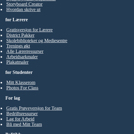
Storyboard Creator
Hvordan skrive ut
for Lærere
Gratisversjon for Lærere
District Pakker
Skolebiblioteker og Mediesentre
Trenings økt
Alle Lærerressurser
Arbeidsarkmaler
Plakatmaler
for Studenter
Mitt Klasserom
Photos For Class
For lag
Gratis Prøveversjon for Team
Bedriftsressurser
Lag for Arbeid
Bli med Mitt Team