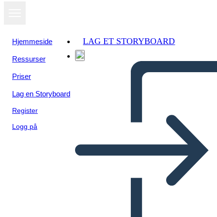
LAG ET STORYBOARD
Hjemmeside
Ressurser
Vis som
Priser
lysbildefremvisning
Lag en Storyboard
Register
Logg på
Untitled Storyboard