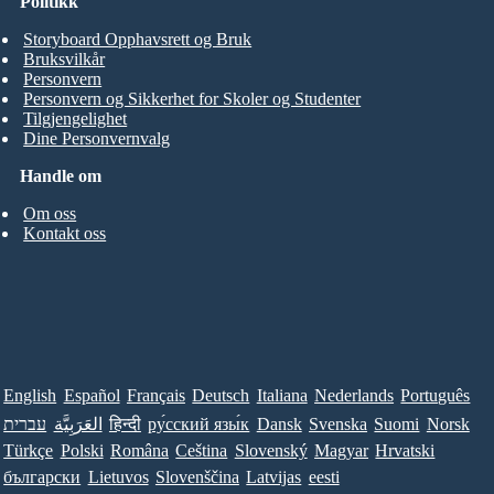
Politikk
Storyboard Opphavsrett og Bruk
Bruksvilkår
Personvern
Personvern og Sikkerhet for Skoler og Studenter
Tilgjengelighet
Dine Personvernvalg
Handle om
Om oss
Kontakt oss
English
Español
Français
Deutsch
Italiana
Nederlands
Português
עברית
العَرَبِيَّة
हिन्दी
ру́сский язы́к
Dansk
Svenska
Suomi
Norsk
Türkçe
Polski
Româna
Ceština
Slovenský
Magyar
Hrvatski
български
Lietuvos
Slovenščina
Latvijas
eesti