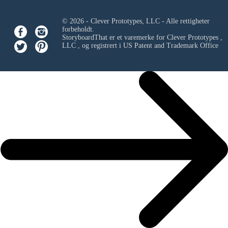
© 2026 - Clever Prototypes, LLC - Alle rettigheter
forbeholdt.
StoryboardThat er et varemerke for
Clever Prototypes ,
LLC
, og registrert i US Patent and Trademark Office