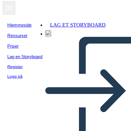
LAG ET STORYBOARD
Hjemmeside
Ressurser
Vis som
Priser
lysbildefremvisning
Lag en Storyboard
Register
Logg på
Industrialización