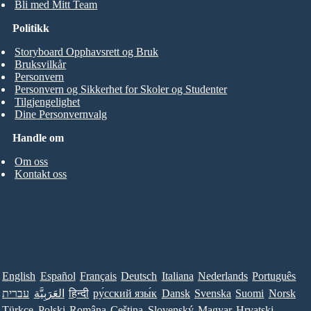
Bli med Mitt Team
Politikk
Storyboard Opphavsrett og Bruk
Bruksvilkår
Personvern
Personvern og Sikkerhet for Skoler og Studenter
Tilgjengelighet
Dine Personvernvalg
Handle om
Om oss
Kontakt oss
English
Español
Français
Deutsch
Italiana
Nederlands
Português
עברית
العَرَبِيَّة
हिन्दी
ру́сский язы́к
Dansk
Svenska
Suomi
Norsk
Türkçe
Polski
Româna
Ceština
Slovenský
Magyar
Hrvatski