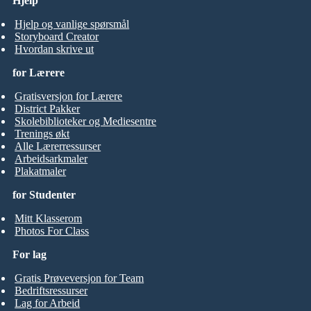
Hjelp
Hjelp og vanlige spørsmål
Storyboard Creator
Hvordan skrive ut
for Lærere
Gratisversjon for Lærere
District Pakker
Skolebiblioteker og Mediesentre
Trenings økt
Alle Lærerressurser
Arbeidsarkmaler
Plakatmaler
for Studenter
Mitt Klasserom
Photos For Class
For lag
Gratis Prøveversjon for Team
Bedriftsressurser
Lag for Arbeid