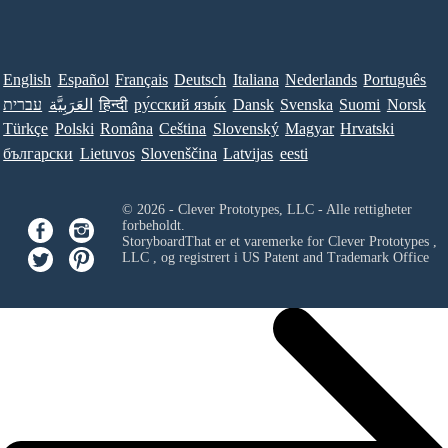
English
Español
Français
Deutsch
Italiana
Nederlands
Português
עברית
العَرَبِيَّة
हिन्दी
ру́сский язы́к
Dansk
Svenska
Suomi
Norsk
Türkçe
Polski
Româna
Ceština
Slovenský
Magyar
Hrvatski
български
Lietuvos
Slovenščina
Latvijas
eesti
© 2026 - Clever Prototypes, LLC - Alle rettigheter
forbeholdt.
StoryboardThat er et varemerke for
Clever Prototypes ,
LLC
, og registrert i US Patent and Trademark Office