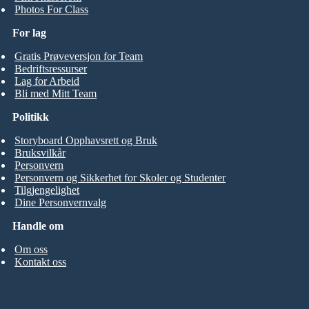
Photos For Class
For lag
Gratis Prøveversjon for Team
Bedriftsressurser
Lag for Arbeid
Bli med Mitt Team
Politikk
Storyboard Opphavsrett og Bruk
Bruksvilkår
Personvern
Personvern og Sikkerhet for Skoler og Studenter
Tilgjengelighet
Dine Personvernvalg
Handle om
Om oss
Kontakt oss