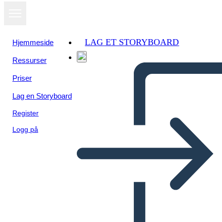
LAG ET STORYBOARD
Hjemmeside
Ressurser
Vis som
Priser
lysbildefremvisning
Lag en Storyboard
Register
Logg på