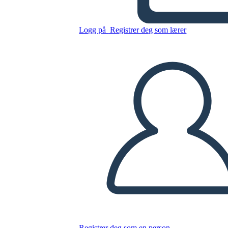
Untitled Storyboard
Logg på
Registrer deg som lærer
Kopier dette storyboardet
LAGE ET STORYBOARD
SPILLE AV LYSBILDEFREMVISNING
LES FOR MEG
Registrer deg som en person