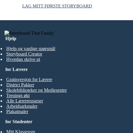
LAG MITT FØRSTE STORYBOARD
Hjelp
Hjelp og vanlige spørsmål
Storyboard Creator
Hvordan skrive ut
for Lærere
Gratisversjon for Lærere
District Pakker
Skolebiblioteker og Mediesentre
Trenings økt
Alle Lærerressurser
Arbeidsarkmaler
Plakatmaler
for Studenter
Mitt Klasserom