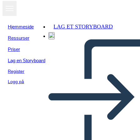
LAG ET STORYBOARD
Hjemmeside
Ressurser
Vis som
Priser
lysbildefremvisning
Lag en Storyboard
Register
Logg på
Untitled Storyboard