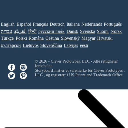
English
Español
Français
Deutsch
Italiana
Nederlands
Português
עברית
العَرَبِيَّة
हिन्दी
ру́сский язы́к
Dansk
Svenska
Suomi
Norsk
Türkçe
Polski
Româna
Ceština
Slovenský
Magyar
Hrvatski
български
Lietuvos
Slovenščina
Latvijas
eesti
© 2026 - Clever Prototypes, LLC - Alle rettigheter
forbeholdt.
StoryboardThat er et varemerke for
Clever Prototypes ,
LLC
, og registrert i US Patent and Trademark Office