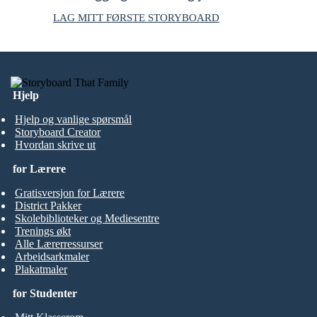
LAG MITT FØRSTE STORYBOARD
Hjelp
Hjelp og vanlige spørsmål
Storyboard Creator
Hvordan skrive ut
for Lærere
Gratisversjon for Lærere
District Pakker
Skolebiblioteker og Mediesentre
Trenings økt
Alle Lærerressurser
Arbeidsarkmaler
Plakatmaler
for Studenter