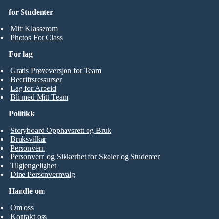
for Studenter
Mitt Klasserom
Photos For Class
For lag
Gratis Prøveversjon for Team
Bedriftsressurser
Lag for Arbeid
Bli med Mitt Team
Politikk
Storyboard Opphavsrett og Bruk
Bruksvilkår
Personvern
Personvern og Sikkerhet for Skoler og Studenter
Tilgjengelighet
Dine Personvernvalg
Handle om
Om oss
Kontakt oss