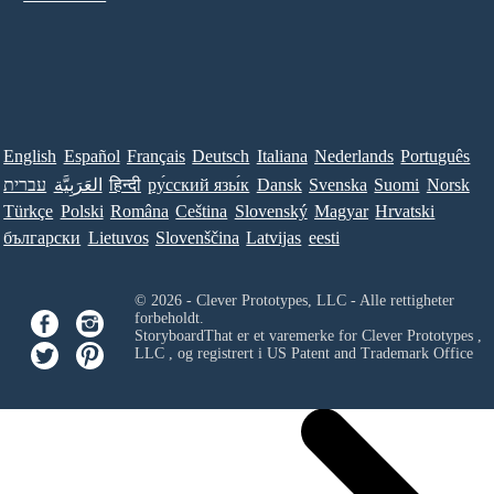
English
Español
Français
Deutsch
Italiana
Nederlands
Português
עברית
العَرَبِيَّة
हिन्दी
ру́сский язы́к
Dansk
Svenska
Suomi
Norsk
Türkçe
Polski
Româna
Ceština
Slovenský
Magyar
Hrvatski
български
Lietuvos
Slovenščina
Latvijas
eesti
© 2026 - Clever Prototypes, LLC - Alle rettigheter
forbeholdt.
StoryboardThat er et varemerke for
Clever Prototypes ,
LLC
, og registrert i US Patent and Trademark Office