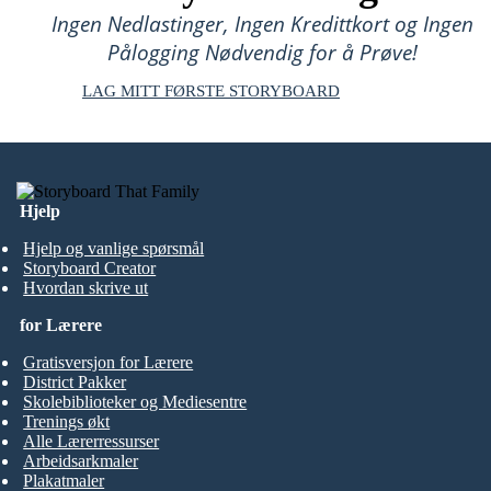
Ingen Nedlastinger, Ingen Kredittkort og Ingen
Pålogging Nødvendig for å Prøve!
LAG MITT FØRSTE STORYBOARD
Hjelp
Hjelp og vanlige spørsmål
Storyboard Creator
Hvordan skrive ut
for Lærere
Gratisversjon for Lærere
District Pakker
Skolebiblioteker og Mediesentre
Trenings økt
Alle Lærerressurser
Arbeidsarkmaler
Plakatmaler