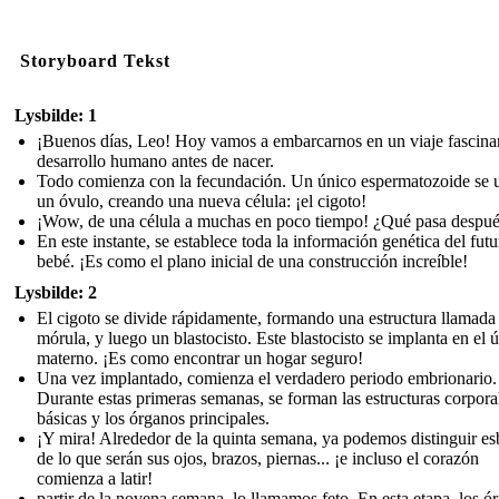
Storyboard Tekst
Lysbilde: 1
¡Buenos días, Leo! Hoy vamos a embarcarnos en un viaje fascinan
desarrollo humano antes de nacer.
Todo comienza con la fecundación. Un único espermatozoide se 
un óvulo, creando una nueva célula: ¡el cigoto!
¡Wow, de una célula a muchas en poco tiempo! ¿Qué pasa despu
En este instante, se establece toda la información genética del futu
bebé. ¡Es como el plano inicial de una construcción increíble!
Lysbilde: 2
El cigoto se divide rápidamente, formando una estructura llamada
mórula, y luego un blastocisto. Este blastocisto se implanta en el ú
materno. ¡Es como encontrar un hogar seguro!
Una vez implantado, comienza el verdadero periodo embrionario.
Durante estas primeras semanas, se forman las estructuras corpora
básicas y los órganos principales.
¡Y mira! Alrededor de la quinta semana, ya podemos distinguir e
de lo que serán sus ojos, brazos, piernas... ¡e incluso el corazón
comienza a latir!
partir de la novena semana, lo llamamos feto. En esta etapa, los ó