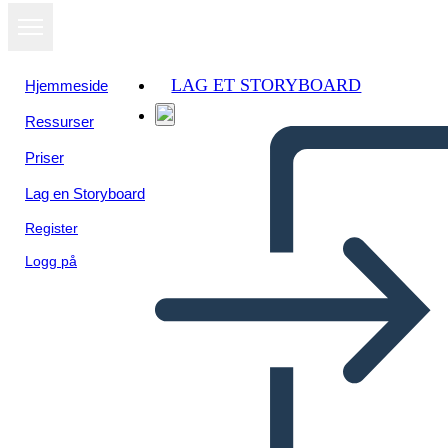
LAG ET STORYBOARD
Hjemmeside
Ressurser
Vis som
Priser
lysbildefremvisning
Lag en Storyboard
Register
Logg på
Untitled Storyboard