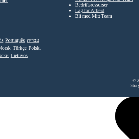
aler
Bedriftsressurser
Lag for Arbeid
Bli med Mitt Team
ds
Português
עברית
Norsk
Türkçe
Polski
рски
Lietuvos
© 2
Stor