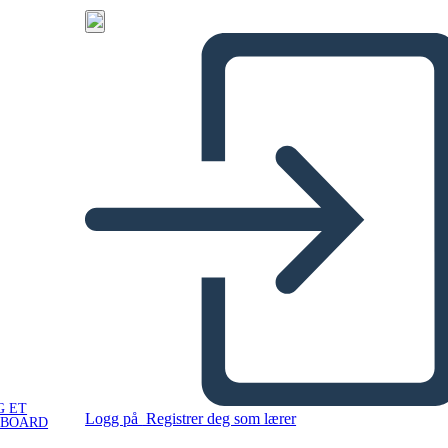
G ET
Logg på
Registrer deg som lærer
YBOARD