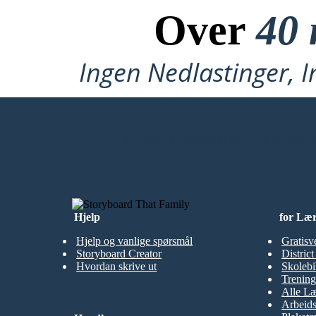
Over
40 
Ingen Nedlastinger, I
LAG MITT FØRSTE STORYBOARD
Hjelp
for Læ
Hjelp og vanlige spørsmål
Gratisv
Storyboard Creator
Distric
Hvordan skrive ut
Skolebi
Trening
Alle Læ
Arbeid