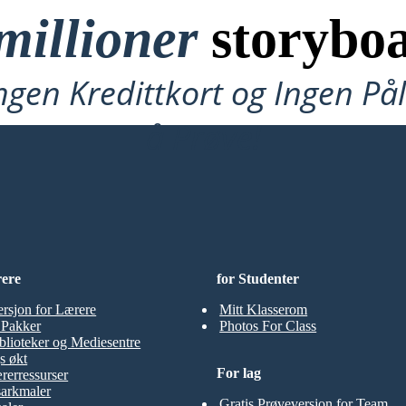
millioner
storyboa
ngen Kredittkort og Ingen P
å Prøve!
rere
for Studenter
ersjon for Lærere
Mitt Klasserom
t Pakker
Photos For Class
blioteker og Mediesentre
s økt
For lag
rerressurser
sarkmaler
Gratis Prøveversjon for Team