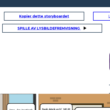
Kopier dette storyboardet
SPILLE AV LYSBILDEFREMVISNING
Correcto, es un filtro que ayuda a
mantener el agua cristalina y a cuidar
Mi pecera es de 150 litros y
la salud de sus peces. Lo que hace es
sus medidas son 120 cm de
retener toda la suciedad, como restos
largo, 40 cm de ancho y 45 cm
parece si lo
de comida o eses por medio de una
de alto. Necesito una solución
0.00 soles y
bomba de agua. Además viene
efectiva para el problema del
ahora mismo?
completo con sus materiales
agua turbia y evitar que mis
filtrantes.
peces se enfermen o mueran.
Muchas gracias,
realmente
aprecio la
atención. Sin
duda,
recomendaré su
tienda a mis
amigos del
hobbie.
a es de 150 litros y
idas son 120 cm de
 de ancho y 45 cm
Necesito una solución
 para el problema del
Puedo dejarle en S/. 140.00
bia y evitar que mis