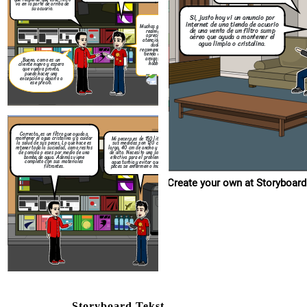
filtrantes.
peces se
va en la parte de arriba de
su acuario.
Si, justo hoy vi un anuncio por
internet de una tienda de acuario
Muchas gracias,
de una venta de un filtro sump
realmente
aprecio la
aéreo que ayuda a mantener el
atención. Sin
agua limpia o cristalina.
duda,
recomendaré su
tienda a mis
amigos del
Bueno, como es un
hobbie.
cliente nuevo y espero
que vuelva pronto,
puedo hacer una
excepción y dejarlo a
ese precio.
Correcto, es un filtro que ayuda a
mantener el agua cristalina y a cuidar
Mi pecera es de 150 litros y
la salud de sus peces. Lo que hace es
sus medidas son 120 cm de
retener toda la suciedad, como restos
largo, 40 cm de ancho y 45 cm
de comida o eses por medio de una
de alto. Necesito una solución
bomba de agua. Además viene
efectiva para el problema del
completo con sus materiales
agua turbia y evitar que mis
filtrantes.
peces se enfermen o mueran.
Create your own at Storyboard
Storyboard Tekst