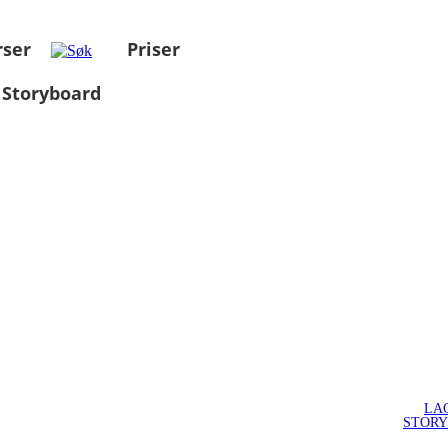
rser
Priser
 Storyboard
LA
STOR