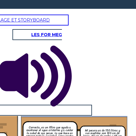
LAGE ET STORYBOARD
LES FOR MEG
Correcto, es un filtro que ayuda a
mantener el agua cristalina y a cuidar
Mi pecera es de 150 litros y
la salud de sus peces. Lo que hace es
sus medidas son 120 cm de