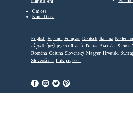
Plakatm
Handle om
Om oss
Kontakt oss
English
Español
Français
Deutsch
Italiana
Nederlan
العَرَبِيَّة
हिन्दी
ру́сский язы́к
Dansk
Svenska
Suomi
Româna
Ceština
Slovenský
Magyar
Hrvatski
бълга
Slovenščina
Latvijas
eesti