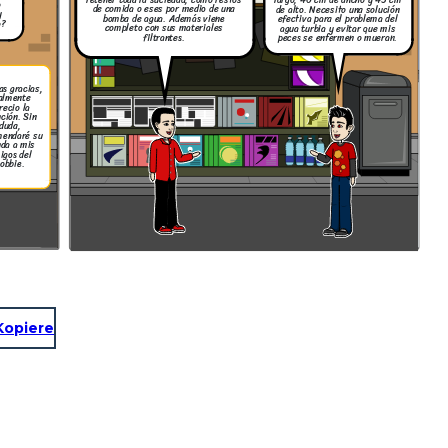
retener toda la suciedad, como restos
largo, 40 cm de ancho y 45 cm
o
de comida o eses por medio de una
de alto. Necesito una solución
y
bomba de agua. Además viene
efectiva para el problema del
o?
completo con sus materiales
agua turbia y evitar que mis
filtrantes.
peces se enfermen o mueran.
s gracias,
almente
recio la
ción. Sin
duda,
mendaré su
nda a mis
igos del
obbie.
Kopiere