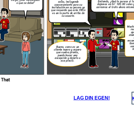
Jorge, ¿has investigado
 enfermen o mueran.
Entiendo, ¿Qué le parece si l
soles, incluyendo
a que se debe?
dejamos en S/. 120.00 soles 
asesoramiento para su
cerramos el trato ahora mism
instalación en su pecera ya
que recuerde que este filtro
va en la parte de arriba de
su acuario.
Mucha
re
ap
aten
reco
tie
am
Bueno, como es un
h
cliente nuevo y espero
que vuelva pronto,
puedo hacer una
excepción y dejarlo a
ese precio.
 That
LAG DIN EGEN!