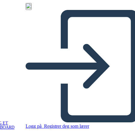
G ET
Logg på
Registrer deg som lærer
YBOARD