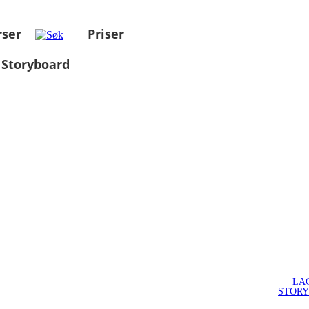
rser
Priser
 Storyboard
LA
STOR