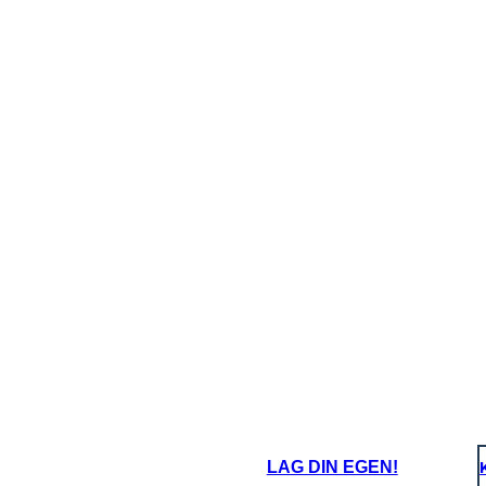
ص ما والموت، والتي هي لحظة مهمة في حياتهم. الحجارة هي
يمة. يمثل التحول من منظم جدا، منظم، واليانصيب الرسم مع
النقطة ال
LAG DIN EGEN!