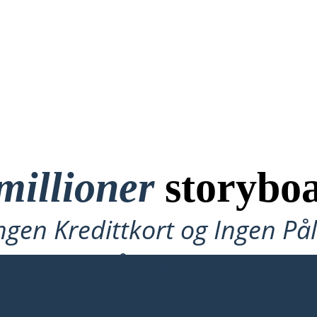
millioner
storyboa
ngen Kredittkort og Ingen P
å Prøve!