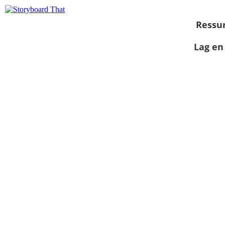
Ressu
Lag en
Vis som
lysbildefremvisning