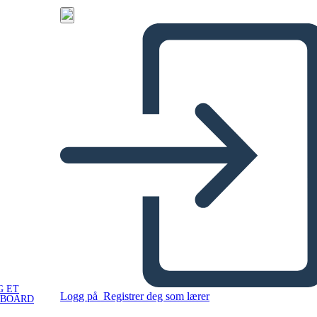
G ET
Logg på
Registrer deg som lærer
YBOARD