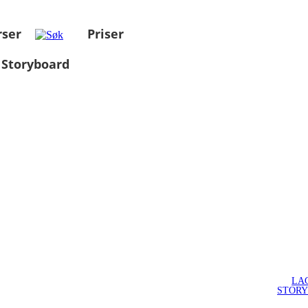
rser
Priser
 Storyboard
LA
STOR