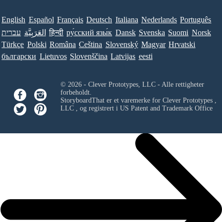
English
Español
Français
Deutsch
Italiana
Nederlands
Português
עברית
العَرَبِيَّة
हिन्दी
ру́сский язы́к
Dansk
Svenska
Suomi
Norsk
Türkçe
Polski
Româna
Ceština
Slovenský
Magyar
Hrvatski
български
Lietuvos
Slovenščina
Latvijas
eesti
© 2026 - Clever Prototypes, LLC - Alle rettigheter
forbeholdt.
StoryboardThat er et varemerke for
Clever Prototypes ,
LLC
, og registrert i US Patent and Trademark Office