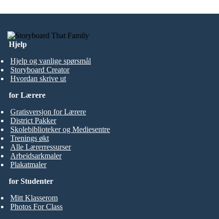
Hjelp
Hjelp og vanlige spørsmål
Storyboard Creator
Hvordan skrive ut
for Lærere
Gratisversjon for Lærere
District Pakker
Skolebiblioteker og Mediesentre
Trenings økt
Alle Lærerressurser
Arbeidsarkmaler
Plakatmaler
for Studenter
Mitt Klasserom
Photos For Class