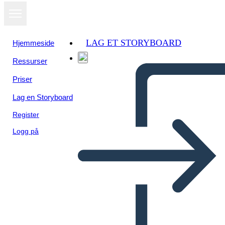
LAG ET STORYBOARD
Hjemmeside
Ressurser
Vis som
Priser
lysbildefremvisning
Lag en Storyboard
Register
Logg på