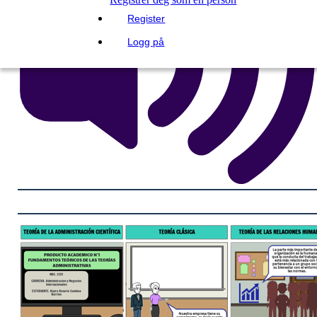
Register
Logg på