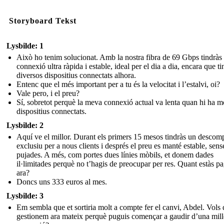
Storyboard Tekst
Lysbilde: 1
Això ho tenim solucionat. Amb la nostra fibra de 69 Gbps tindràs
connexió ultra ràpida i estable, ideal per el dia a dia, encara que ti
diversos dispositius connectats alhora.
Entenc que el més important per a tu és la velocitat i l’estalvi, oi?
Vale pero, i el preu?
Sí, sobretot perquè la meva connexió actual va lenta quan hi ha m
dispositius connectats.
Lysbilde: 2
Aquí ve el millor. Durant els primers 15 mesos tindràs un descom
exclusiu per a nous clients i després el preu es manté estable, sens
pujades. A més, com portes dues línies mòbils, et donem dades
il·limitades perquè no t’hagis de preocupar per res. Quant estàs p
ara?
Doncs uns 333 euros al mes.
Lysbilde: 3
Em sembla que et sortiria molt a compte fer el canvi, Abdel. Vols
gestionem ara mateix perquè puguis començar a gaudir d’una mill