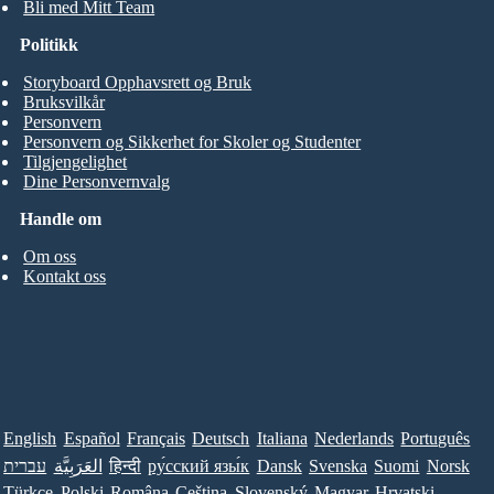
Bli med Mitt Team
Politikk
Storyboard Opphavsrett og Bruk
Bruksvilkår
Personvern
Personvern og Sikkerhet for Skoler og Studenter
Tilgjengelighet
Dine Personvernvalg
Handle om
Om oss
Kontakt oss
English
Español
Français
Deutsch
Italiana
Nederlands
Português
עברית
العَرَبِيَّة
हिन्दी
ру́сский язы́к
Dansk
Svenska
Suomi
Norsk
Türkçe
Polski
Româna
Ceština
Slovenský
Magyar
Hrvatski