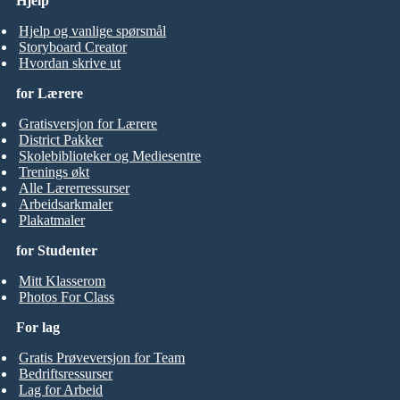
Hjelp
Hjelp og vanlige spørsmål
Storyboard Creator
Hvordan skrive ut
for Lærere
Gratisversjon for Lærere
District Pakker
Skolebiblioteker og Mediesentre
Trenings økt
Alle Lærerressurser
Arbeidsarkmaler
Plakatmaler
for Studenter
Mitt Klasserom
Photos For Class
For lag
Gratis Prøveversjon for Team
Bedriftsressurser
Lag for Arbeid