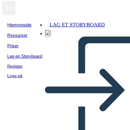
LAG ET STORYBOARD
Hjemmeside
Ressurser
Vis som
Priser
lysbildefremvisning
Lag en Storyboard
Register
Logg på
Untitled Storyboard