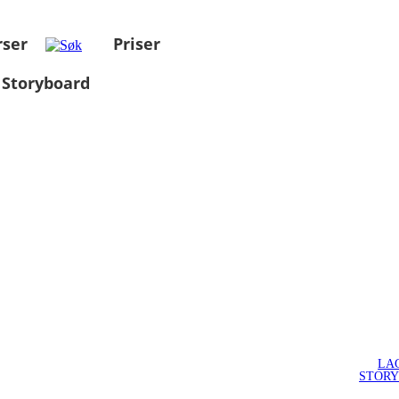
rser
Priser
 Storyboard
LA
STOR