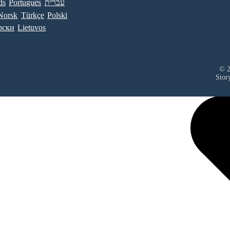
ds
Português
עברית
Norsk
Türkçe
Polski
рски
Lietuvos
© 2
Stor