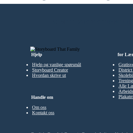
LAG MITT FØRSTE STORYBOARD
Hjelp
for Læ
Hjelp og vanlige spørsmål
Gratisv
Storyboard Creator
Distric
Hvordan skrive ut
Skolebi
Trening
Alle Læ
Arbeid
Plakatm
Handle om
Om oss
Kontakt oss