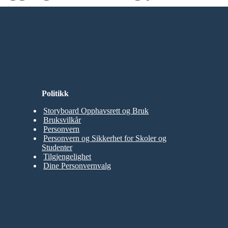
Politikk
Storyboard Opphavsrett og Bruk
Bruksvilkår
Personvern
Personvern og Sikkerhet for Skoler og
Studenter
Tilgjengelighet
Dine Personvernvalg