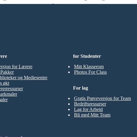
å Prøve!
rere
for Studenter
ersjon for Lærere
Mitt Klasserom
t Pakker
Photos For Class
blioteker og Mediesentre
s økt
For lag
rerressurser
sarkmaler
Gratis Prøveversjon for Team
aler
Bedriftsressurser
Lag for Arbeid
Bli med Mitt Team