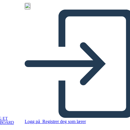
G ET
Logg på
Registrer deg som lærer
YBOARD