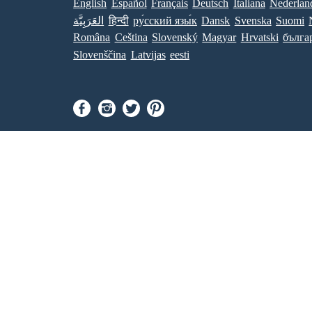
English
Español
Français
Deutsch
Italiana
Nederlan
العَرَبِيَّة
हिन्दी
ру́сский язы́к
Dansk
Svenska
Suomi
Româna
Ceština
Slovenský
Magyar
Hrvatski
бълга
Slovenščina
Latvijas
eesti