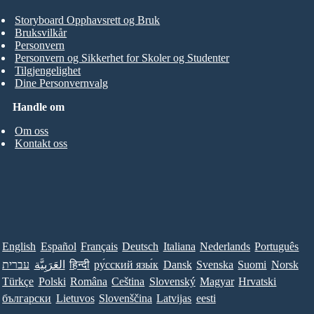
Storyboard Opphavsrett og Bruk
Bruksvilkår
Personvern
Personvern og Sikkerhet for Skoler og Studenter
Tilgjengelighet
Dine Personvernvalg
Handle om
Om oss
Kontakt oss
English
Español
Français
Deutsch
Italiana
Nederlands
Português
עברית
العَرَبِيَّة
हिन्दी
ру́сский язы́к
Dansk
Svenska
Suomi
Norsk
Türkçe
Polski
Româna
Ceština
Slovenský
Magyar
Hrvatski
български
Lietuvos
Slovenščina
Latvijas
eesti