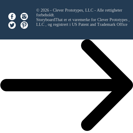
© 2026 - Clever Prototypes, LLC - Alle rettigheter
forbeholdt.
StoryboardThat er et varemerke for
Clever Prototypes ,
LLC
, og registrert i US Patent and Trademark Office