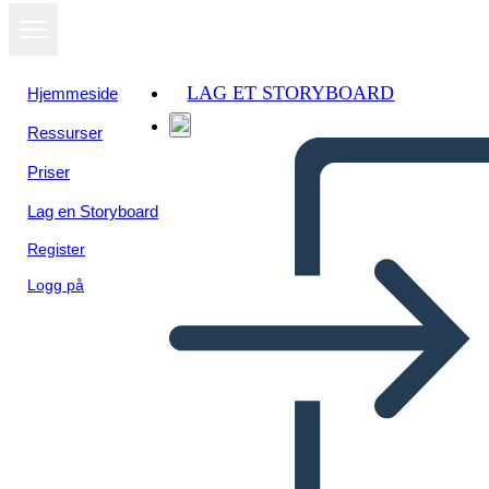
LAG ET STORYBOARD
Hjemmeside
Ressurser
Vis som
Priser
lysbildefremvisning
Lag en Storyboard
Register
Logg på
Šablona Textových Připojení