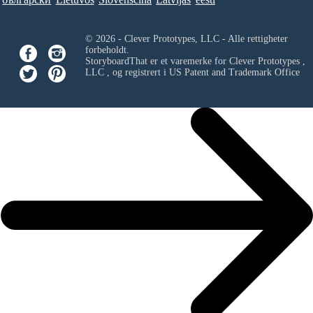
© 2026 - Clever Prototypes, LLC - Alle rettigheter
forbeholdt.
StoryboardThat er et varemerke for
Clever Prototypes ,
LLC
, og registrert i US Patent and Trademark Office