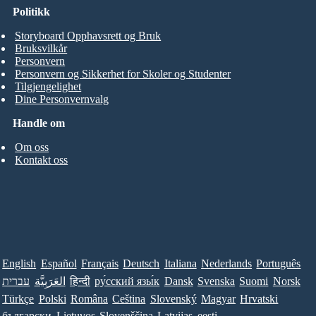
Politikk
Storyboard Opphavsrett og Bruk
Bruksvilkår
Personvern
Personvern og Sikkerhet for Skoler og Studenter
Tilgjengelighet
Dine Personvernvalg
Handle om
Om oss
Kontakt oss
English
Español
Français
Deutsch
Italiana
Nederlands
Português
עברית
العَرَبِيَّة
हिन्दी
ру́сский язы́к
Dansk
Svenska
Suomi
Norsk
Türkçe
Polski
Româna
Ceština
Slovenský
Magyar
Hrvatski
български
Lietuvos
Slovenščina
Latvijas
eesti