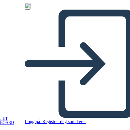
G ET
Logg på
Registrer deg som lærer
YBOARD