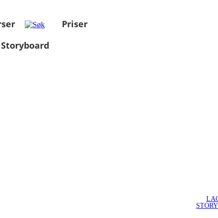
rser
Priser
 Storyboard
LA
STOR