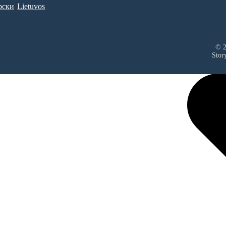
рски
Lietuvos
© 2
Stor