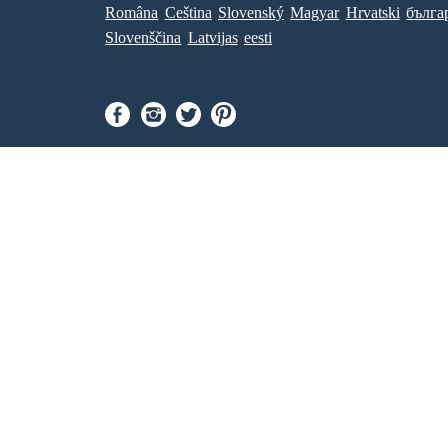
Româna
Ceština
Slovenský
Magyar
Hrvatski
бълга
Slovenščina
Latvijas
eesti