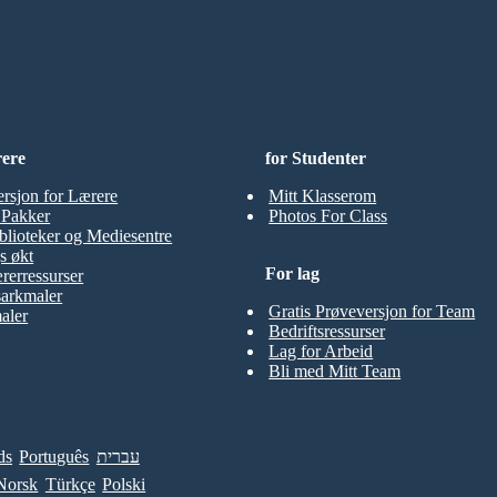
rere
for Studenter
ersjon for Lærere
Mitt Klasserom
t Pakker
Photos For Class
blioteker og Mediesentre
s økt
For lag
rerressurser
sarkmaler
Gratis Prøveversjon for Team
aler
Bedriftsressurser
Lag for Arbeid
Bli med Mitt Team
ds
Português
עברית
Norsk
Türkçe
Polski