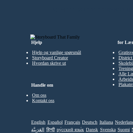
LAG MITT FØRSTE STORYBOARD
Hjelp
for Læ
Hjelp og vanlige spørsmål
Gratisv
Storyboard Creator
Distric
Hvordan skrive ut
Skolebi
Trening
Alle Læ
Arbeid
Plakatm
Handle om
Om oss
Kontakt oss
English
Español
Français
Deutsch
Italiana
Nederlan
العَرَبِيَّة
हिन्दी
ру́сский язы́к
Dansk
Svenska
Suomi