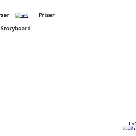
rser
Priser
 Storyboard
LA
STOR