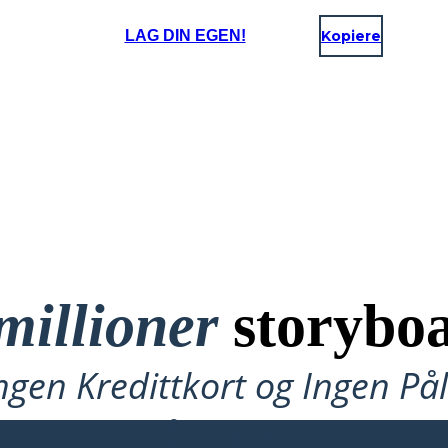
LAG DIN EGEN!
Kopiere
millioner
storyboa
ngen Kredittkort og Ingen P
å Prøve!