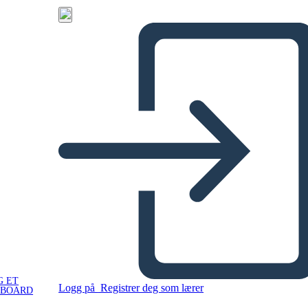
G ET
Logg på
Registrer deg som lærer
YBOARD