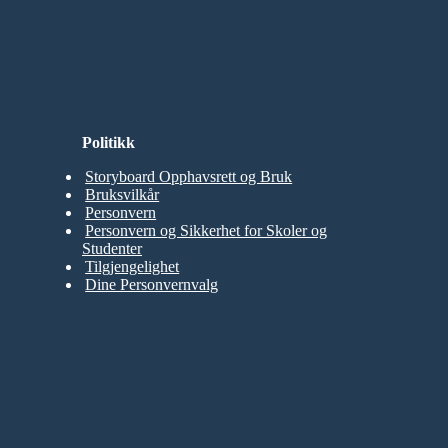
Politikk
Storyboard Opphavsrett og Bruk
Bruksvilkår
Personvern
Personvern og Sikkerhet for Skoler og
Studenter
Tilgjengelighet
Dine Personvernvalg