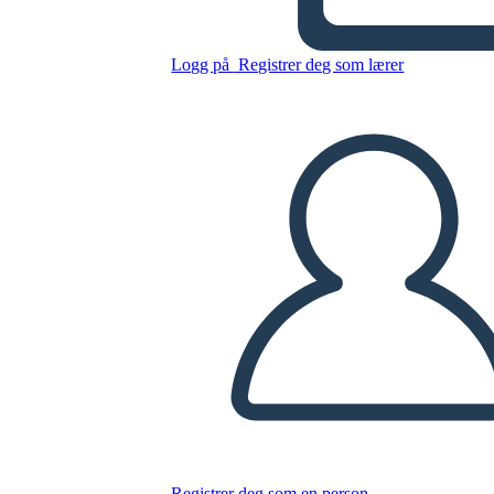
Untitled Storyboard
Logg på
Registrer deg som lærer
Kopier dette storyboardet
LAGE ET STORYBOARD
SPILLE AV LYSBILDEFREMVISNING
LES FOR MEG
Registrer deg som en person