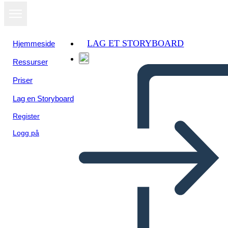
LAG ET STORYBOARD
Hjemmeside
Ressurser
Vis som
Priser
lysbildefremvisning
Lag en Storyboard
Register
Logg på