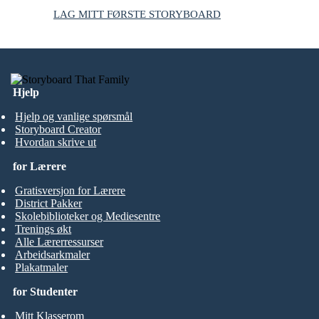
LAG MITT FØRSTE STORYBOARD
Hjelp
Hjelp og vanlige spørsmål
Storyboard Creator
Hvordan skrive ut
for Lærere
Gratisversjon for Lærere
District Pakker
Skolebiblioteker og Mediesentre
Trenings økt
Alle Lærerressurser
Arbeidsarkmaler
Plakatmaler
for Studenter
Mitt Klasserom