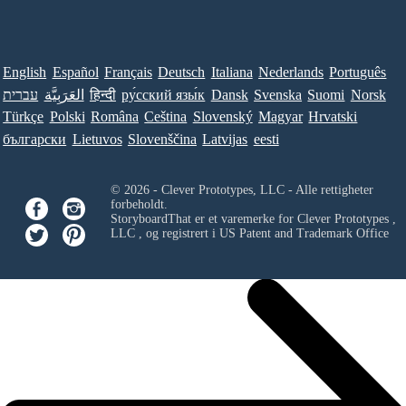
English
Español
Français
Deutsch
Italiana
Nederlands
Português
עברית
العَرَبِيَّة
हिन्दी
ру́сский язы́к
Dansk
Svenska
Suomi
Norsk
Türkçe
Polski
Româna
Ceština
Slovenský
Magyar
Hrvatski
български
Lietuvos
Slovenščina
Latvijas
eesti
© 2026 - Clever Prototypes, LLC - Alle rettigheter
forbeholdt.
StoryboardThat er et varemerke for
Clever Prototypes ,
LLC
, og registrert i US Patent and Trademark Office