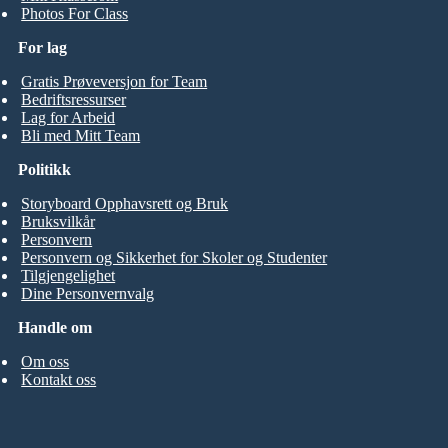
Photos For Class
For lag
Gratis Prøveversjon for Team
Bedriftsressurser
Lag for Arbeid
Bli med Mitt Team
Politikk
Storyboard Opphavsrett og Bruk
Bruksvilkår
Personvern
Personvern og Sikkerhet for Skoler og Studenter
Tilgjengelighet
Dine Personvernvalg
Handle om
Om oss
Kontakt oss