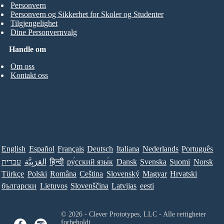
Personvern
Personvern og Sikkerhet for Skoler og Studenter
Tilgjengelighet
Dine Personvernvalg
Handle om
Om oss
Kontakt oss
English
Español
Français
Deutsch
Italiana
Nederlands
Português
עברית
العَرَبِيَّة
हिन्दी
ру́сский язы́к
Dansk
Svenska
Suomi
Norsk
Türkçe
Polski
Româna
Ceština
Slovenský
Magyar
Hrvatski
български
Lietuvos
Slovenščina
Latvijas
eesti
© 2026 - Clever Prototypes, LLC - Alle rettigheter
forbeholdt.