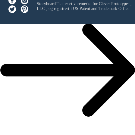
StoryboardThat er et varemerke for
Clever Prototypes ,
LLC
, og registrert i US Patent and Trademark Office