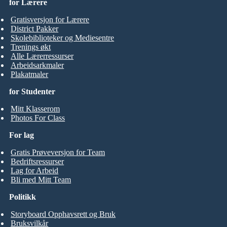
for Lærere
Gratisversjon for Lærere
District Pakker
Skolebiblioteker og Mediesentre
Trenings økt
Alle Lærerressurser
Arbeidsarkmaler
Plakatmaler
for Studenter
Mitt Klasserom
Photos For Class
For lag
Gratis Prøveversjon for Team
Bedriftsressurser
Lag for Arbeid
Bli med Mitt Team
Politikk
Storyboard Opphavsrett og Bruk
Bruksvilkår