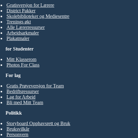
Gratisversjon for Lærere
District Pakker
Skolebiblioteker og Mediesentre
Trenings økt
Alle Lærerressurser
Arbeidsarkmaler
Plakatmaler
for Studenter
Mitt Klasserom
Photos For Class
For lag
Gratis Prøveversjon for Team
Bedriftsressurser
Lag for Arbeid
Bli med Mitt Team
Politikk
Storyboard Opphavsrett og Bruk
Bruksvilkår
Personvern