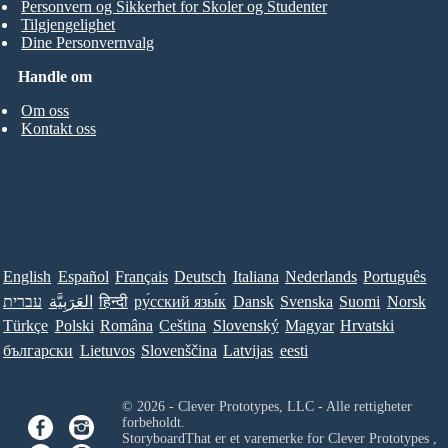
Personvern og Sikkerhet for Skoler og Studenter
Tilgjengelighet
Dine Personvernvalg
Handle om
Om oss
Kontakt oss
English
Español
Français
Deutsch
Italiana
Nederlands
Português
עברית
العَرَبِيَّة
हिन्दी
ру́сский язы́к
Dansk
Svenska
Suomi
Norsk
Türkçe
Polski
Româna
Ceština
Slovenský
Magyar
Hrvatski
български
Lietuvos
Slovenščina
Latvijas
eesti
© 2026 - Clever Prototypes, LLC - Alle rettigheter
forbeholdt.
StoryboardThat er et varemerke for
Clever Prototypes ,