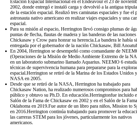
Estación Espacial Internacional en el Endeavour el 23 de noviem
2002, donde entregó e instaló carga y devolvió a la antigua tripul
de la estación espacial. Realizó tres caminatas espaciales y fue el 
astronauta nativo americano en realizar viajes espaciales y una ca
espacial.
Para su misión al espacio, Herrington llevó consigo plumas de águ
puntas de flecha, flautas de madera y las banderas de las naciones
Chickasaw y Crow para honrar su herencia.La bandera le había s
entregada por el gobernador de la nación Chickasaw, Bill Anoatu
En 2004, Herrington se desempeñó como comandante de NEEM
(Operaciones de la Misión de Medio Ambiente Extremo de la N
en un laboratorio submarino llamado Aquarius. NEEMO 6 estudi
técnicas de supervivencia humana para prepararse para la explora
espacial.Herrington se retiró de la Marina de los Estados Unidos y
NASA en 2005.
Desde que se retiró de la NASA, Herrington ha trabajado para
Chickasaw Nation, ha realizado numerosos compromisos para hab
público y obtuvo su Ph.D. En educación.Herringtonfue incluido e
Salón de la Fama de Chickasaw en 2002 y en el Salón de la Fama
Oklahoma en 2019.Fue autor de un libro para niños, Mission to S
en 2016.Herrington continúa trabajando para promover la educac
las carreras STEM para los jóvenes, particularmente los nativos
americanos.