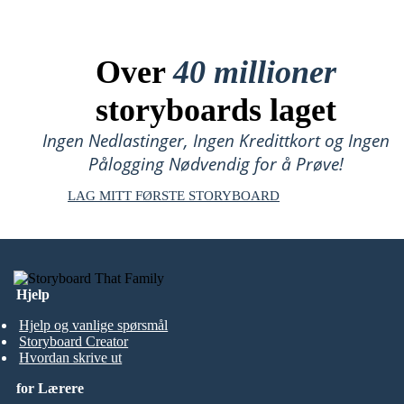
Over
40 millioner
storyboards laget
Ingen Nedlastinger, Ingen Kredittkort og Ingen
Pålogging Nødvendig for å Prøve!
LAG MITT FØRSTE STORYBOARD
Hjelp
Hjelp og vanlige spørsmål
Storyboard Creator
Hvordan skrive ut
for Lærere