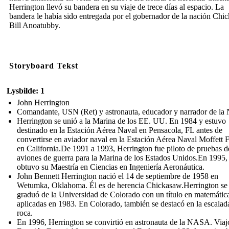
Herrington llevó su bandera en su viaje de trece días al espacio. La
bandera le había sido entregada por el gobernador de la nación Chi
Bill Anoatubby.
Storyboard Tekst
Lysbilde: 1
John Herrington
Comandante, USN (Ret) y astronauta, educador y narrador de l
Herrington se unió a la Marina de los EE. UU. En 1984 y estuvo
destinado en la Estación Aérea Naval en Pensacola, FL antes de
convertirse en aviador naval en la Estación Aérea Naval Moffett F
en California.De 1991 a 1993, Herrington fue piloto de pruebas d
aviones de guerra para la Marina de los Estados Unidos.En 1995,
obtuvo su Maestría en Ciencias en Ingeniería Aeronáutica.
John Bennett Herrington nació el 14 de septiembre de 1958 en
Wetumka, Oklahoma. Él es de herencia Chickasaw.Herrington se
graduó de la Universidad de Colorado con un título en matemátic
aplicadas en 1983. En Colorado, también se destacó en la escalad
roca.
En 1996, Herrington se convirtió en astronauta de la NASA. Viajó